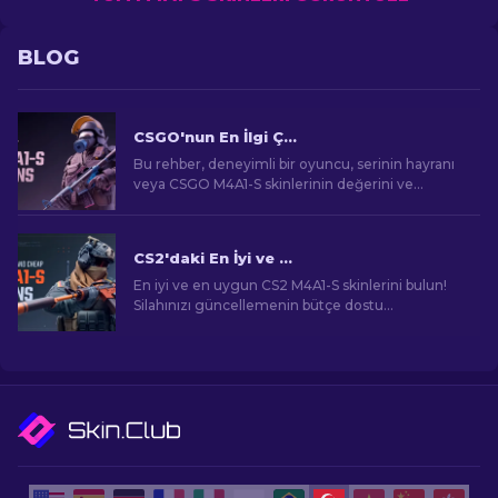
BLOG
CSGO'nun En İlgi Çekici M4A1-S Skinleri
Bu rehber, deneyimli bir oyuncu, serinin hayranı
veya CSGO M4A1-S skinlerinin değerini ve
cazibesini anlamaya çalışan bir yeni gelen olsanız
bile, sizi görsel açıdan çarpıcı ve talep gören
oyun eşyalarının etkileyici dünyasına
CS2'daki En İyi ve Ucuz M4A1-S Skinleri [2026]
götürecektir.
En iyi ve en uygun CS2 M4A1-S skinlerini bulun!
Silahınızı güncellemenin bütçe dostu
seçeneklerini keşfetmek için rehberimizi
inceleyin.