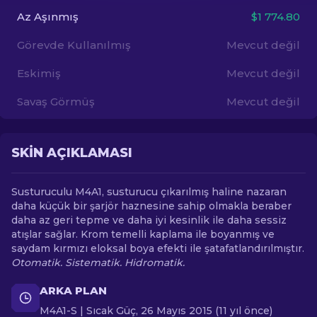
Az Aşınmış
$1 774.80
TR
Görevde Kullanılmış
Mevcut değil
Eskimiş
Mevcut değil
Savaş Görmüş
Mevcut değil
SKIN AÇIKLAMASI
Susturuculu M4A1, susturucu çıkarılmış haline nazaran
daha küçük bir şarjör haznesine sahip olmakla beraber
daha az geri tepme ve daha iyi kesinlik ile daha sessiz
atışlar sağlar. Krom temelli kaplama ile boyanmış ve
saydam kırmızı eloksal boya efekti ile şatafatlandırılmıştır.
Otomatik. Sistematik. Hidromatik.
ARKA PLAN
M4A1-S | Sıcak Güç, 26 Mayıs 2015 (11 yıl önce)