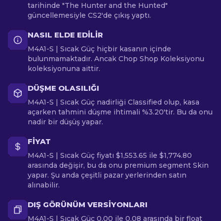
tarihinde "The Hunter and the Hunted"
güncellemesiyle CS2'de çıkış yaptı.
NASIL ELDE EDILIR
M4A1-S | Sıcak Güç hiçbir kasanın içinde
bulunmamaktadır. Ancak Chop Shop Koleksiyonu
koleksiyonuna aittir.
DÜŞME OLASILIĞI
M4A1-S | Sıcak Güç nadirliği Classified olup, kasa
açarken tahmini düşme ihtimali %3.20'tir. Bu da onu
nadir bir düşüş yapar.
FIYAT
M4A1-S | Sıcak Güç fiyatı $1,553.65 ile $1,774.80
arasında değişir, bu da onu premium segment Skin
yapar. Şu anda çeşitli pazar yerlerinden satın
alınabilir.
DIŞ GÖRÜNÜM VERSIYONLARI
M4A1-S | Sıcak Güç 0.00 ile 0.08 arasında bir float