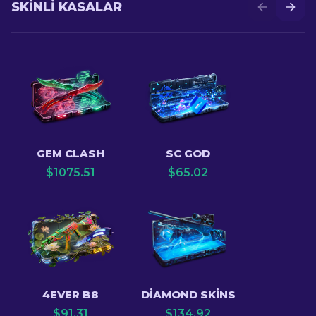
SKINLI KASALAR
GEM CLASH
SC GOD
$
1075.51
$
65.02
4EVER B8
DIAMOND SKINS
$
91.31
$
134.92