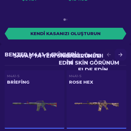
KENDI KASANIZI OLUŞTURUN
BENZER M4A1-S SKINLERI
SAVAŞ'TA YENI SKIN GÖRÜNÜM ELDE
YÜKSELTME'DE DAHA
EDIN
IYI SKIN GÖRÜNÜM
ELDE EDIN
M4A1-S
M4A1-S
BRIEFING
ROSE HEX