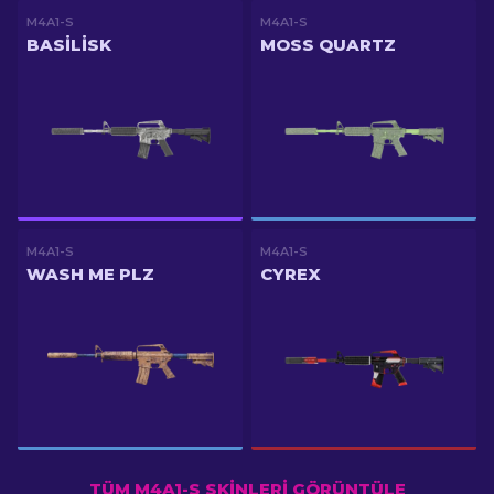
M4A1-S
M4A1-S
BASILISK
MOSS QUARTZ
M4A1-S
M4A1-S
WASH ME PLZ
CYREX
TÜM M4A1-S SKINLERI GÖRÜNTÜLE