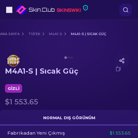
Tabanca
ANA SAYFA
TÜFEK
M4A1-S
M4A1-S | SICAK GÜÇ
Orta seviye
Media of
M4A1-S | Sıcak Güç
Tüfek
M4A1-S | Sıcak Güç
Dürbünlü Tüfek
Bıçaklar
GIZLI
$1 553.65
Eldiven
Kasalar
NORMAL DIŞ GÖRÜNÜM
Fabrikadan Yeni Çıkmış
Diğer
$1 553.65