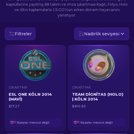
kapsüllerine yayılmış 88 takım ve imza çıkartması Kağıt, Folyo, Holo
ve Altın kaplamalarla CS:GO’nun erken dönem heyecanını
TR
yansıtıyor.
Filtreler
Nadirlik seviyesi
ÇIKARTMA
ÇIKARTMA
ESL ONE KÖLN 2014
TEAM DIGNITAS (HOLO)
(MAVI)
| KÖLN 2014
$17.27
$810.85
Kasalar mevcut değil
Kasalar mevcut değil