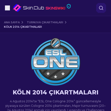
Tabanca
ANA SAYFA
TURNUVA ÇIKARTMALARI
KÖLN 2014 ÇIKARTMALARI
Orta seviye
Tüfek
Dürbünlü Tüfek
Bıçaklar
Eldiven
KÖLN 2014 ÇIKARTMALARI
Kasalar
4 Ağustos 2014’te “ESL One Cologne 2014” güncellemesiyle
piyasaya sürülen Cologne 2014 çıkartmaları, Major turnuvasını (20–
Diğer
24 Ağustos 2014) anmak için yayınlandı. Legends ve Challengers