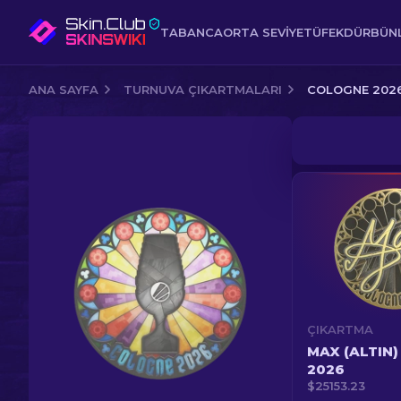
TABANCA
ORTA SEVIYE
TÜFEK
DÜRBÜNL
ANA SAYFA
TURNUVA ÇIKARTMALARI
COLOGNE 2026
ÇIKARTMA
MAX (ALTIN)
2026
$25153.23