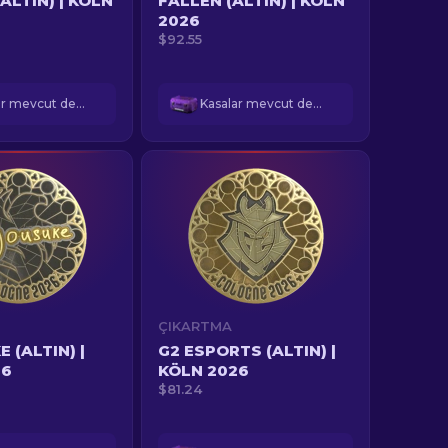
ALTIN) | KÖLN
FALLEN (ALTIN) | KÖLN
2026
$92.55
Kasalar mevcut değil
Kasalar mevcut değil
ÇIKARTMA
 (ALTIN) |
G2 ESPORTS (ALTIN) |
26
KÖLN 2026
$81.24