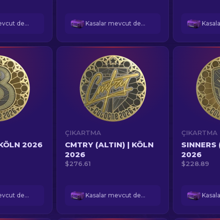
Kasalar mevcut değil
Kasalar mevcut değil
ÇIKARTMA
ÇIKARTMA
 KÖLN 2026
CMTRY (ALTIN) | KÖLN
SINNERS 
2026
2026
$276.61
$228.89
Kasalar mevcut değil
Kasalar mevcut değil