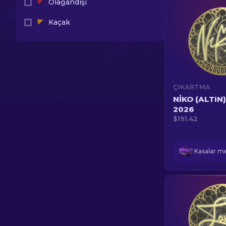
Olağandışı
Kaçak
ÇIKARTMA
NIKO (ALTIN)
2026
$191.42