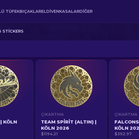
Ü TÜFEK
BIÇAKLAR
ELDIVEN
KASALAR
DIĞER
 STICKERS
ÇIKARTMA
ÇIKARTMA
 | KÖLN
TEAM SPIRIT (ALTIN) |
FALCONS 
KÖLN 2026
KÖLN 20
$1194.21
$392.97