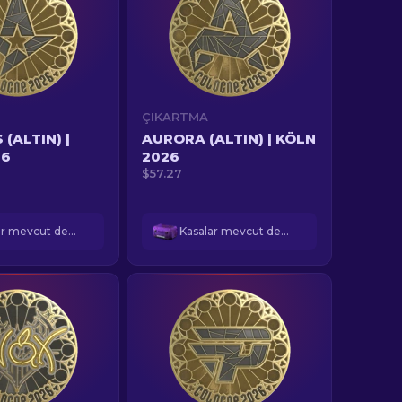
ÇIKARTMA
(ALTIN) |
AURORA (ALTIN) | KÖLN
26
2026
$57.27
Kasalar mevcut değil
Kasalar mevcut değil