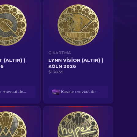
ÇIKARTMA
 (ALTIN) |
LYNN VISION (ALTIN) |
26
KÖLN 2026
$138.59
Kasalar mevcut değil
Kasalar mevcut değil