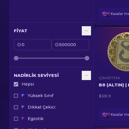
FIYAT
NADIRLIK SEVIYESI
ÇIKARTMA
Hepsi
B8 (ALTIN) |
Yüksek Sınıf
$331.9
Dikkat Çekici
Egzotik