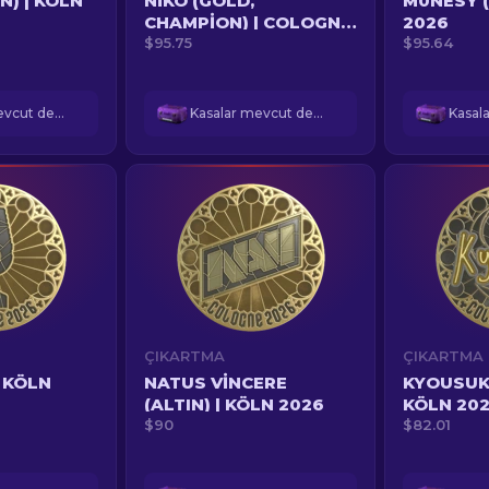
N) | KÖLN
NIKO (GOLD,
M0NESY (
CHAMPION) | COLOGNE
2026
2026
$95.75
$95.64
Kasalar mevcut değil
Kasalar mevcut değil
ÇIKARTMA
ÇIKARTMA
| KÖLN
NATUS VINCERE
KYOUSUKE
(ALTIN) | KÖLN 2026
KÖLN 20
$90
$82.01