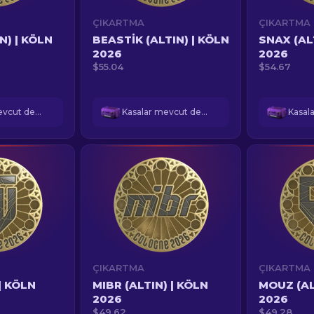
ÇIKARTMA
ÇIKARTMA
N) | KÖLN
BEASTIK (ALTIN) | KÖLN
SNAX (AL
2026
2026
$55.04
$54.67
Kasalar mevcut değil
Kasalar mevcut değil
ÇIKARTMA
ÇIKARTMA
| KÖLN
MIBR (ALTIN) | KÖLN
MOUZ (AL
2026
2026
$49.62
$49.28