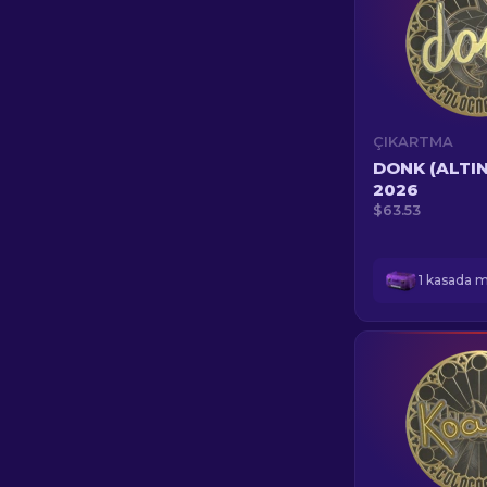
ÇIKARTMA
DONK (ALTIN
2026
$63.53
1 kasada 