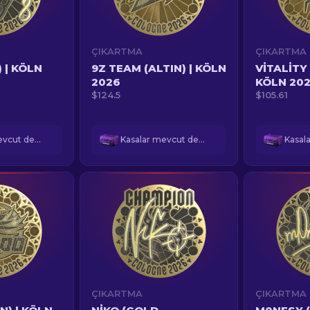
ÇIKARTMA
ÇIKARTMA
 | KÖLN
9Z TEAM (ALTIN) | KÖLN
VITALITY 
2026
KÖLN 20
$124.5
$105.61
Kasalar mevcut değil
Kasalar mevcut değil
ÇIKARTMA
ÇIKARTMA