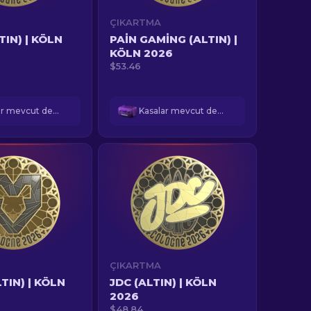
ÇIKARTMA
TIN) | KÖLN
PAIN GAMING (ALTIN) |
KÖLN 2026
$53.46
Kasalar mevcut değil
Kasalar mevcut değil
ÇIKARTMA
TIN) | KÖLN
JDC (ALTIN) | KÖLN
2026
$48.84