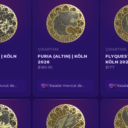
ÇIKARTMA
ÇIKARTMA
 | KÖLN
FURIA (ALTIN) | KÖLN
FLYQUEST
2026
KÖLN 20
$189.95
$177
Kasalar mevcut değil
Kasalar mevcut değil