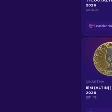
TYLOO (ALTI
2026
$104.95
ÇIKARTMA
IEM (ALTIN) 
2026
$91.47