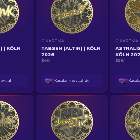
ÇIKARTMA
ÇIKARTMA
) | KÖLN
TABSEN (ALTIN) | KÖLN
ASTRALIS 
2026
KÖLN 20
$60
$59.1
mevcut
Kasalar mevcut değil