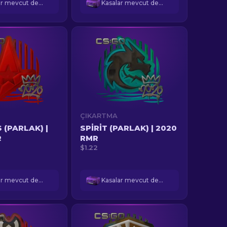
Kasalar mevcut değil
Kasalar mevcut değil
ÇIKARTMA
 (PARLAK) |
SPIRIT (PARLAK) | 2020
R
RMR
$1.22
Kasalar mevcut değil
Kasalar mevcut değil