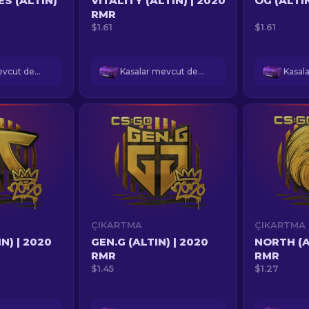
ES (ALTIN)
VITALITY (ALTIN) | 2020
OG (ALTI
RMR
$1.61
$1.61
Kasalar mevcut değil
Kasalar mevcut değil
ÇIKARTMA
ÇIKARTMA
N) | 2020
GEN.G (ALTIN) | 2020
NORTH (A
RMR
RMR
$1.45
$1.27