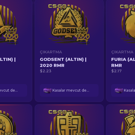
ÇIKARTMA
ÇIKARTMA
TIN) |
GODSENT (ALTIN) |
FURIA (AL
2020 RMR
RMR
$2.23
$2.17
Kasalar mevcut değil
Kasalar mevcut değil