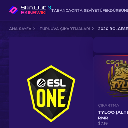
TABANCA
ORTA SEVIYE
TÜFEK
DÜRBÜNL
ANA SAYFA
TURNUVA ÇIKARTMALARI
2020 BÖLGESE
ÇIKARTMA
TYLOO (ALTI
RMR
$7.18