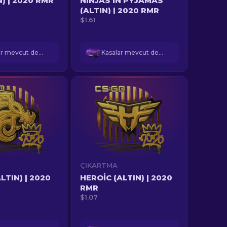
N) | 2020 RMR
NINJAS IN PYJAMAS
(ALTIN) | 2020 RMR
$1.61
Kasalar mevcut değil
Kasalar mevcut değil
ÇIKARTMA
LTIN) | 2020
HEROIC (ALTIN) | 2020
RMR
$1.07