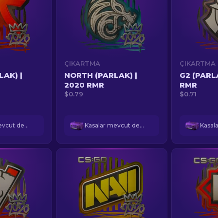
ÇIKARTMA
ÇIKARTMA
LAK) |
NORTH (PARLAK) |
G2 (PARL
2020 RMR
RMR
$0.79
$0.71
Kasalar mevcut değil
Kasalar mevcut değil