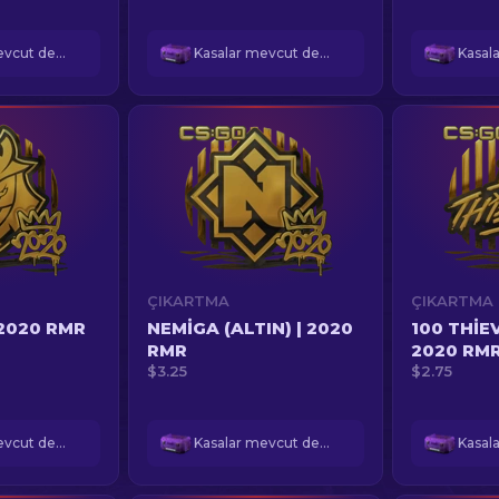
Kasalar mevcut değil
Kasalar mevcut değil
ÇIKARTMA
ÇIKARTMA
 2020 RMR
NEMIGA (ALTIN) | 2020
100 THIEV
RMR
2020 RM
$3.25
$2.75
Kasalar mevcut değil
Kasalar mevcut değil