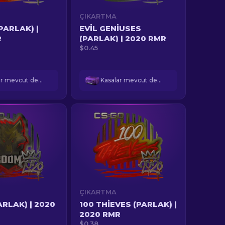
ÇIKARTMA
PARLAK) |
EVIL GENIUSES
R
(PARLAK) | 2020 RMR
$0.45
Kasalar mevcut değil
Kasalar mevcut değil
ÇIKARTMA
RLAK) | 2020
100 THIEVES (PARLAK) |
2020 RMR
$0.38