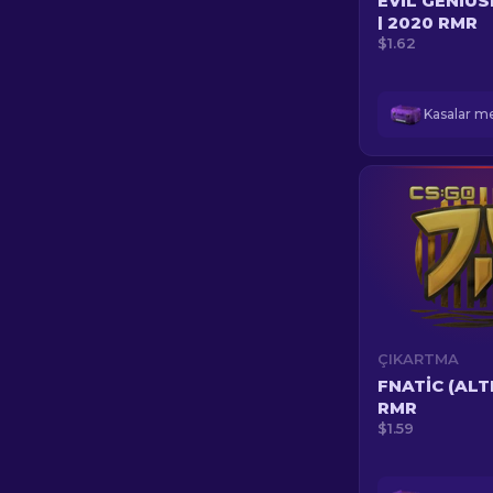
EVIL GENIUS
| 2020 RMR
$1.62
ÇIKARTMA
FNATIC (ALTI
RMR
$1.59