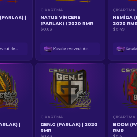
ÇIKARTMA
ÇIKARTMA
(PARLAK) |
NATUS VINCERE
NEMIGA (
(PARLAK) | 2020 RMR
2020 RM
$0.63
$0.49
Kasalar mevcut değil
Kasalar mevcut değil
ÇIKARTMA
ÇIKARTMA
ARLAK) |
GEN.G (PARLAK) | 2020
BOOM (PA
RMR
RMR
$0.43
$0.4