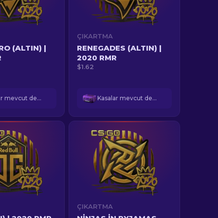
ÇIKARTMA
O (ALTIN) |
RENEGADES (ALTIN) |
R
2020 RMR
$1.62
Kasalar mevcut değil
Kasalar mevcut değil
ÇIKARTMA