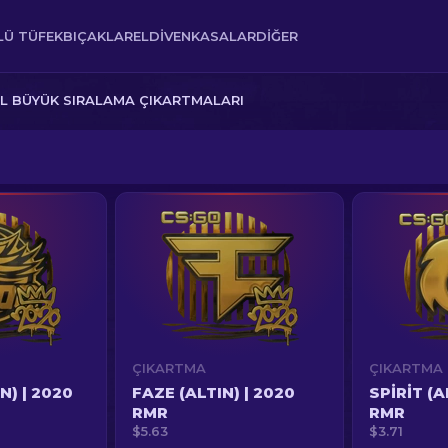
Ü TÜFEK
BIÇAKLAR
ELDIVEN
KASALAR
DIĞER
L BÜYÜK SIRALAMA ÇIKARTMALARI
ÇIKARTMA
ÇIKARTMA
N) | 2020
FAZE (ALTIN) | 2020
SPIRIT (A
RMR
RMR
$5.63
$3.71