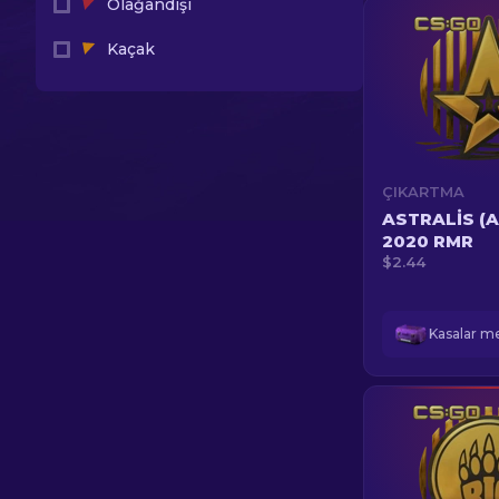
Olağandışı
Kaçak
ÇIKARTMA
ASTRALIS (AL
2020 RMR
$2.44