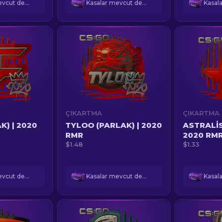
Kasalar mevcut değil
Kasalar mevcut değil
ÇIKARTMA
ÇIKARTMA
K) | 2020
TYLOO (PARLAK) | 2020
ASTRALIS
RMR
2020 RM
$1.48
$1.33
Kasalar mevcut değil
Kasalar mevcut değil