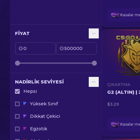
FIYAT
NADIRLIK SEVIYESI
ÇIKARTMA
Hepsi
G2 (ALTIN) |
Yüksek Sınıf
$3.29
Dikkat Çekici
Egzotik