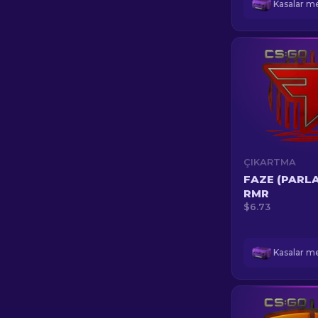
ÇIKARTMA
FAZE (PARLA
RMR
$6.73