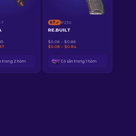
-7
ST
P250
A
RE.BUILT
85
$0.06 - $0.86
87
$0.08 – $0.84
n trong 2 hòm
Có sẵn trong 1 hòm