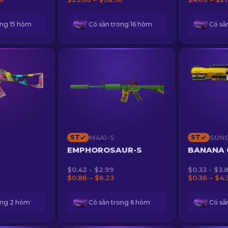
ong 15 hòm
Có sẵn trong 16 hòm
Có sẵ
ST
M4A1-S
ST
SÚNG
EMPHOROSAUR-S
BANANA
$0.42 - $2.99
$0.33 - $3.
$0.86 – $6.23
$0.36 – $4.
ong 2 hòm
Có sẵn trong 6 hòm
Có sẵ