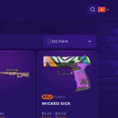
Độ hiếm
ST
P2000
WICKED SICK
.82
$3.03 - $15.98
.00
$2.84 – $17.91