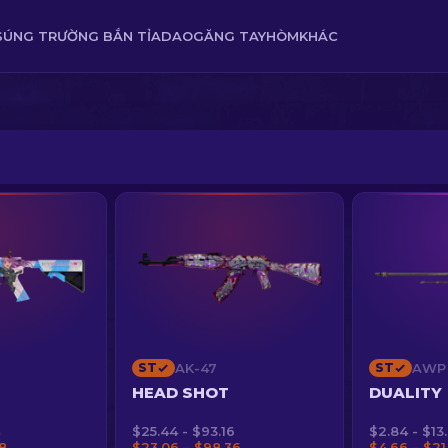
SÚNG TRƯỜNG BẮN TỈA
DAO
GĂNG TAY
HÒM
KHÁC
ST
AK-47
ST
AWP
HEAD SHOT
DUALITY
$25.44 - $93.16
$2.84 - $13
8
$23.06 – $98.36
$4.66 – $21