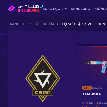
SÚNG LỤC
TẦM TRUNG
SÚNG TRƯỜNG
TRANG CHỦ
BỘ SƯU TẬP
BỘ SƯU TẬP REVOLUTION
ST
M4A4
TEMUKAU
$27.60 - $113.14
$25.50 – $202.1