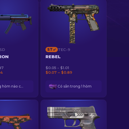
SD
ST
TEC-9
TION
REBEL
87
$0.05 - $1.01
34
$0.07 – $0.89
Không hòm nào có sẵn
Có sẵn trong 1 hòm