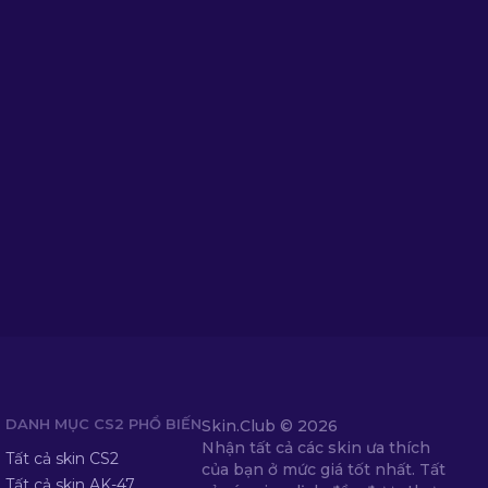
DANH MỤC CS2 PHỔ BIẾN
Skin.Club ©
2026
Nhận tất cả các skin ưa thích
Tất cả skin CS2
của bạn ở mức giá tốt nhất. Tất
Tất cả skin AK-47