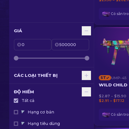
Có sẵn tr
GIÁ
CÁC LOẠI THIẾT BỊ
ST
UMP-45
Tất cả
WILD CHILD
ĐỘ HIẾM
$2.87 - $15.90
Dao
Tất cả
$2.91 – $17.12
Bayonet
Súng lục
Hạng cơ bản
Có sẵn tr
Dao Bowie
CZ75-Auto
Súng tiểu liên
Hạng tiêu dùng