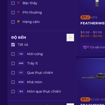
Dao Paracord
Găng tay chuyên viên
Phù hiệu
Bậc thầy
Dao găm chữ T
Găng tay thể thao
Phi thường
ST
MP9
Dao Skeleton
Hàng cấm
FEATHERWE
Dao Stiletto
$0.06 - $0.96
$0.07 – $0.90
ĐỘ BỀN
Dao sinh tồn
Tất cả
Có sẵn tr
Dao Talon
Mới cứng
FN
Dao Ursus
Trầy ít
MW
Qua thực chiến
FT
Khá mòn
WW
Mòn qua thực chiến
BS
ST
SCAR-20