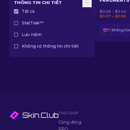
FRAGMENTS
THÔNG TIN CHI TIẾT
Tất cả
$0.06 - $0.43
$0.07 – $0.56
StatTrak™
Lưu niệm
Không có thông tin chi tiết
TRỢ GIÚP
Cộng đồng
PRO