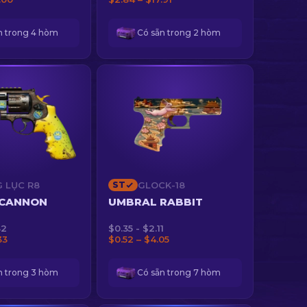
n trong 4 hòm
Có sẵn trong 2 hòm
 LỤC R8
ST
GLOCK-18
 CANNON
UMBRAL RABBIT
82
$0.35 - $2.11
33
$0.52 – $4.05
n trong 3 hòm
Có sẵn trong 7 hòm