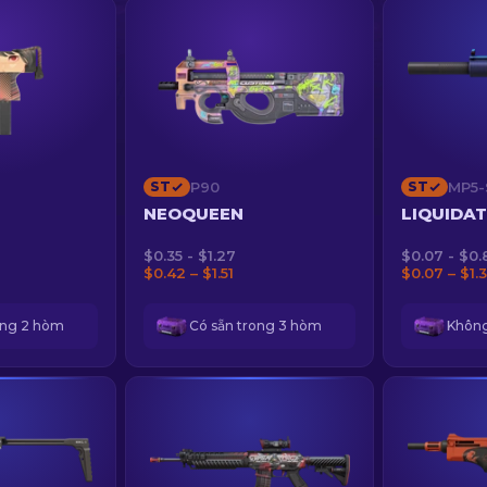
ST
P90
ST
MP5-
NEOQUEEN
LIQUIDA
$0.35 - $1.27
$0.07 - $0.
$0.42 – $1.51
$0.07 – $1.
ong 2 hòm
Có sẵn trong 3 hòm