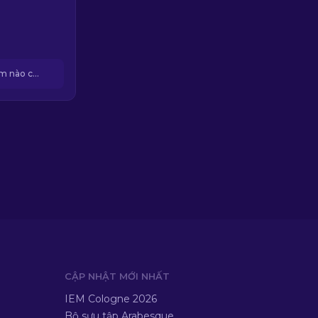
Không hòm nào có sẵn
CẬP NHẬT MỚI NHẤT
IEM Cologne 2026
Bộ sưu tập Arabesque