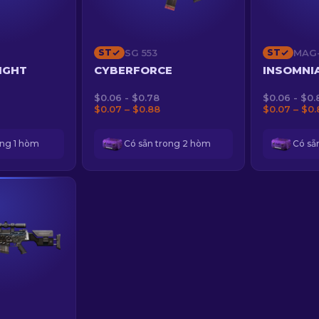
ST
SG 553
ST
MAG
IGHT
CYBERFORCE
INSOMNI
$0.06 - $0.78
$0.06 - $0.
$0.07 – $0.88
$0.07 – $0.
ong 1 hòm
Có sẵn trong 2 hòm
Có sẵ