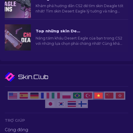
Khám phá hướng dẫn CS2 để tìm skin Deagle tốt
nhất! Tìm skin Desert Eagle lý tưởng và nâng
cao trải nghiệm chơi game của bạn.
Top những skin Desert Eagle giá rẻ hàng đầu trong CS2
Nầng tầm khẩu Desert Eagle của bạn trong CS2
với những lựa chọn phải chăng nhất! Cùng khám
phá skin do chúng tôi tuyển chọn để có được
những skin chất lượng với mức giá phải chăng
nhất mà không phải chi tiêu quá nhiều.
TRỢ GIÚP
Cộng đồng