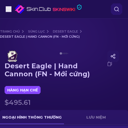
Súng lục
TRANG CHỦ
SÚNG LỤC
DESERT EAGLE
DESERT EAGLE | HAND CANNON (FN - MỚI CỨNG)
Tầm trung
Media of
Desert Eagle | Hand Cannon (FN - Mới cứng)
Súng trường
Desert Eagle | Hand
Súng trường Bắn tỉa
Cannon (FN - Mới cứng)
Dao
HÀNG HẠN CHẾ
Găng tay
$495.61
Hòm
NGOẠI HÌNH THÔNG THƯỜNG
LƯU NIỆM
Khác