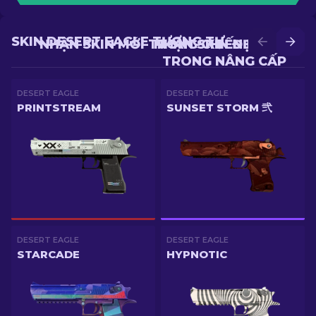
SKIN DESERT EAGLE TƯƠNG TỰ
NHẬN SKIN MỚI TRONG CHIẾN ĐẤU
NHẬN SKIN ĐẸP HƠN
TRONG NÂNG CẤP
DESERT EAGLE
DESERT EAGLE
PRINTSTREAM
SUNSET STORM 弐
DESERT EAGLE
DESERT EAGLE
STARCADE
HYPNOTIC