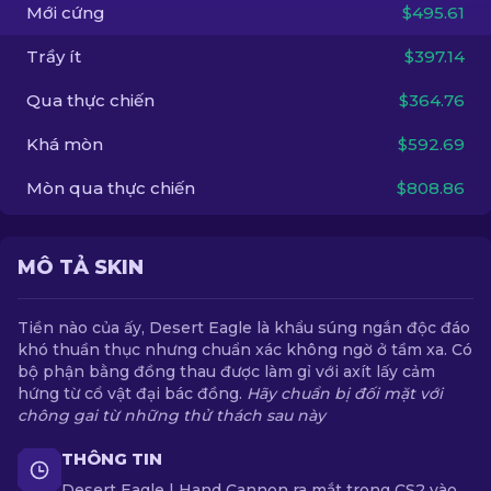
Mới cứng
$495.61
VI
Trầy ít
$397.14
Qua thực chiến
$364.76
Khá mòn
$592.69
Mòn qua thực chiến
$808.86
MÔ TẢ SKIN
Tiền nào của ấy, Desert Eagle là khẩu súng ngắn độc đáo
khó thuần thục nhưng chuẩn xác không ngờ ở tầm xa. Có
bộ phận bằng đồng thau được làm gỉ với axít lấy cảm
hứng từ cổ vật đại bác đồng.
Hãy chuẩn bị đối mặt với
chông gai từ những thử thách sau này
THÔNG TIN
Desert Eagle | Hand Cannon ra mắt trong CS2 vào