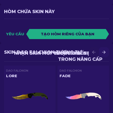
HÒM CHỨA SKIN NÀY
YÊU CẦU
TẠO HÒM RIÊNG CỦA BẠN
SKIN DAO FALCHION TƯƠNG TỰ
NHẬN SKIN MỚI TRONG CHIẾN ĐẤU
NHẬN SKIN ĐẸP HƠN
TRONG NÂNG CẤP
DAO FALCHION
DAO FALCHION
LORE
FADE