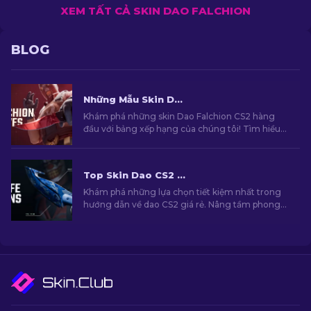
XEM TẤT CẢ SKIN DAO FALCHION
BLOG
Những Mẫu Skin Dao Falchion Tốt Nhất Trong CS2
Khám phá những skin Dao Falchion CS2 hàng
đầu với bảng xếp hạng của chúng tôi! Tìm hiểu
những thiết kế được ưa chuộng nhất và những
hoạ tiết cực hiếm dành cho mẫu dao Falchion
trong CS2 của bạn.
Top Skin Dao CS2 Rẻ Nhất [2026]
Khám phá những lựa chọn tiết kiệm nhất trong
hướng dẫn về dao CS2 giá rẻ. Nâng tầm phong
cách trong game mà không phải "đau ví"!