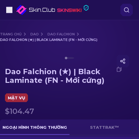
Súng lục
TRANG CHỦ
DAO
DAO FALCHION
DAO FALCHION (★) | BLACK LAMINATE (FN - MỚI CỨNG)
Tầm trung
Media of
Dao Falchion (★) | Black Laminate (FN - Mới 
Súng trường
Dao Falchion (★) | Black
Súng trường Bắn tỉa
Laminate (FN - Mới cứng)
Dao
MẬT VỤ
Găng tay
$104.47
Hòm
NGOẠI HÌNH THÔNG THƯỜNG
STATTRAK™
Khác