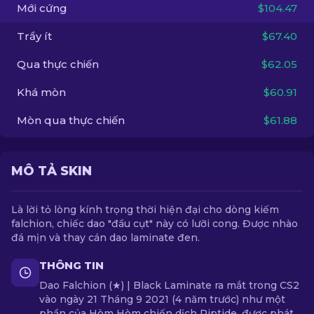
Mới cứng
$104.47
VI
Trầy ít
$67.40
Qua thực chiến
$62.05
Khá mòn
$60.91
Mòn qua thực chiến
$61.88
MÔ TẢ SKIN
Là lời tỏ lòng kính trọng thời hiện đại cho dòng kiếm
falchion, chiếc dao "đầu cụt" này có lưỡi cong. Được nhào
đá mịn và thay cán dao laminate đen.
THÔNG TIN
Dao Falchion (★) | Black Laminate ra mắt trong CS2
vào ngày 21 Tháng 9 2021 (4 năm trước) như một
phần của Hòm Hòm chiến dịch Riptide, được phát