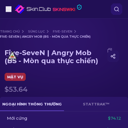
Súng lục
TRANG CHỦ
SÚNG LỤC
FIVE-SEVEN
FIVE-SEVEN | ANGRY MOB (BS - MÒN QUA THỰC CHIẾN)
Tầm trung
Media of
Five-SeveN | Angry Mob (BS - Mòn qua thực 
Five-SeveN | Angry Mob
Súng trường
(BS - Mòn qua thực chiến)
Súng trường Bắn tỉa
MẬT VỤ
Dao
$53.64
Găng tay
NGOẠI HÌNH THÔNG THƯỜNG
STATTRAK™
Hòm
Mới cứng
$74.12
Khác