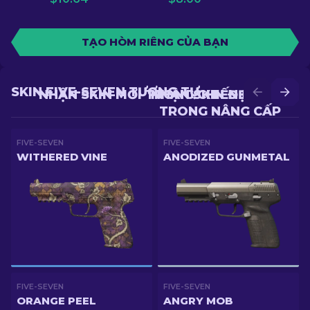
TẠO HÒM RIÊNG CỦA BẠN
SKIN FIVE-SEVEN TƯƠNG TỰ
NHẬN SKIN MỚI TRONG CHIẾN ĐẤU
NHẬN SKIN ĐẸP HƠN
TRONG NÂNG CẤP
FIVE-SEVEN
FIVE-SEVEN
WITHERED VINE
ANODIZED GUNMETAL
FIVE-SEVEN
FIVE-SEVEN
ORANGE PEEL
ANGRY MOB