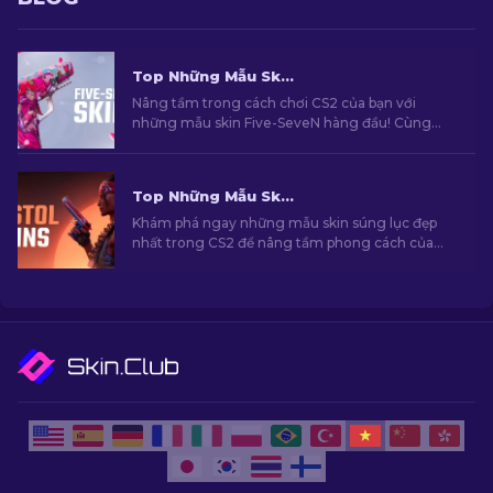
Top Những Mẫu Skin Five-SeveN Hàng Đầu Trong CS2 [2026]
Nâng tầm trong cách chơi CS2 của bạn với
những mẫu skin Five-SeveN hàng đầu! Cùng
khám phá những mẫu skin do chuyên gia của
chúng tôi tuyển chọn và tìm kiếm cho mình
nâng cấp hoàn hảo nhất dành cho khẩu súng
Top Những Mẫu Skin Súng Lục Đẹp Nhất Trong CS2 [2026]
của bạn.
Khám phá ngay những mẫu skin súng lục đẹp
nhất trong CS2 để nâng tầm phong cách của
bạn. Những lựa chọn hàng cho Desert Eagle,
USP-S và nhiều khẩu súng khác!