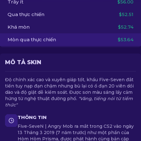
Trầy ít
$56.00
Qua thực chiến
$52.51
VI
Khá mòn
$52.74
Mòn qua thực chiến
$53.64
MÔ TẢ SKIN
Độ chính xác cao và xuyên giáp tốt, khẩu Five-Seven đắt
tiền tuy nạp đạn chậm nhưng bù lại có ổ đạn 20 viên dồi
dào và độ giật dễ kiểm soát. Được sơn màu sáng lấy cảm
hứng từ nghệ thuật đường phố.
"Vâng, tiếng nói từ tiềm
thức"
THÔNG TIN
Five-SeveN | Angry Mob ra mắt trong CS2 vào ngày
13 Tháng 3 2019 (7 năm trước) như một phần của
Hòm Hòm Prisma, được phát hành cùng bản cập