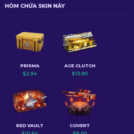
HÒM CHỨA SKIN NÀY
PRISMA
ACE CLUTCH
$
2.94
$
13.80
RED VAULT
COVERT
$
10.64
$
8.00