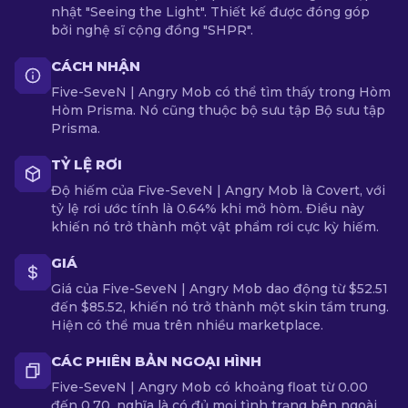
nhật "Seeing the Light". Thiết kế được đóng góp
bởi nghệ sĩ cộng đồng "SHPR".
CÁCH NHẬN
Five-SeveN | Angry Mob có thể tìm thấy trong Hòm
Hòm Prisma. Nó cũng thuộc bộ sưu tập Bộ sưu tập
Prisma.
TỶ LỆ RƠI
Độ hiếm của Five-SeveN | Angry Mob là Covert, với
tỷ lệ rơi ước tính là 0.64% khi mở hòm. Điều này
khiến nó trở thành một vật phẩm rơi cực kỳ hiếm.
GIÁ
Giá của Five-SeveN | Angry Mob dao động từ $52.51
đến $85.52, khiến nó trở thành một skin tầm trung.
Hiện có thể mua trên nhiều marketplace.
CÁC PHIÊN BẢN NGOẠI HÌNH
Five-SeveN | Angry Mob có khoảng float từ 0.00
đến 0.70, nghĩa là có đủ mọi tình trạng bên ngoài.