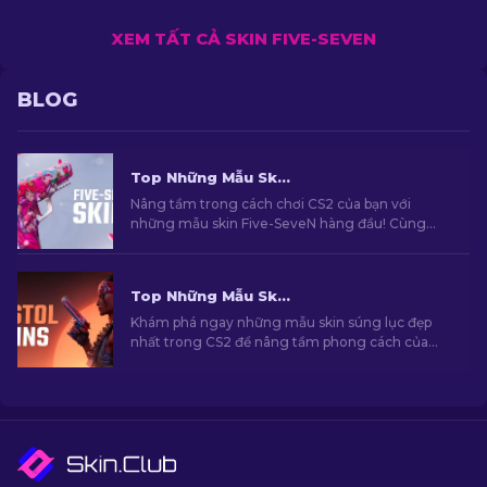
XEM TẤT CẢ SKIN FIVE-SEVEN
BLOG
Top Những Mẫu Skin Five-SeveN Hàng Đầu Trong CS2 [2026]
Nâng tầm trong cách chơi CS2 của bạn với
những mẫu skin Five-SeveN hàng đầu! Cùng
khám phá những mẫu skin do chuyên gia của
chúng tôi tuyển chọn và tìm kiếm cho mình
nâng cấp hoàn hảo nhất dành cho khẩu súng
Top Những Mẫu Skin Súng Lục Đẹp Nhất Trong CS2 [2026]
của bạn.
Khám phá ngay những mẫu skin súng lục đẹp
nhất trong CS2 để nâng tầm phong cách của
bạn. Những lựa chọn hàng cho Desert Eagle,
USP-S và nhiều khẩu súng khác!