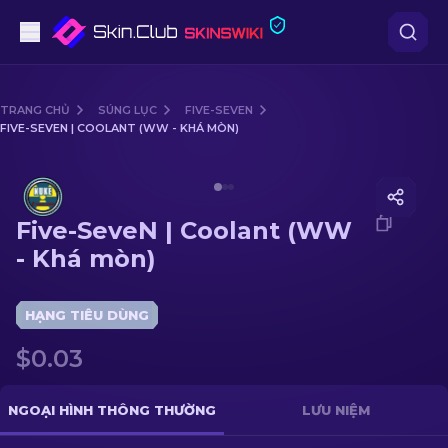
Súng lục
TRANG CHỦ
SÚNG LỤC
FIVE-SEVEN
FIVE-SEVEN | COOLANT (WW - KHÁ MÒN)
Tầm trung
Media of
Five-SeveN | Coolant (WW - Khá mòn)
Súng trường
Five-SeveN | Coolant (WW
Súng trường Bắn tỉa
- Khá mòn)
Dao
HẠNG TIÊU DÙNG
Găng tay
$0.03
Hòm
NGOẠI HÌNH THÔNG THƯỜNG
LƯU NIỆM
Khác