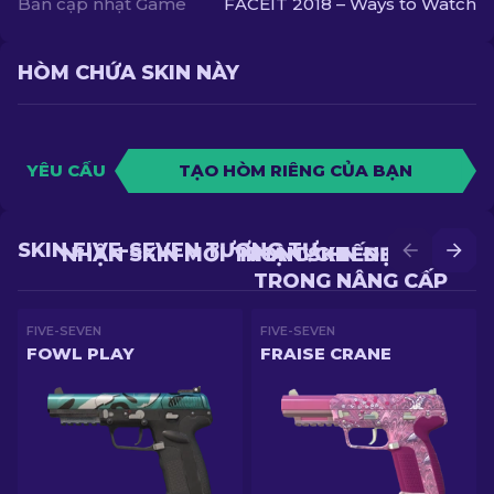
Bản cập nhật Game
FACEIT 2018 – Ways to Watch
HÒM CHỨA SKIN NÀY
YÊU CẦU
TẠO HÒM RIÊNG CỦA BẠN
SKIN FIVE-SEVEN TƯƠNG TỰ
NHẬN SKIN MỚI TRONG CHIẾN ĐẤU
NHẬN SKIN ĐẸP HƠN
TRONG NÂNG CẤP
FIVE-SEVEN
FIVE-SEVEN
FOWL PLAY
FRAISE CRANE