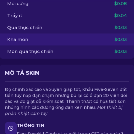
Mới cứng
$0.08
VI
Trầy ít
$0.04
Qua thực chiến
$0.03
Khá mòn
$0.03
Mòn qua thực chiến
$0.03
MÔ TẢ SKIN
Độ chính xác cao và xuyên giáp tốt, khẩu Five-Seven đắt
tiền tuy nạp đạn chậm nhưng bù lại có ổ đạn 20 viên dồi
dào và độ giật dễ kiểm soát. Thanh trượt có họa tiết sơn
nhúng hình các đường ống đan xen nhau.
Một thiết bị
phản nhiệt cầm tay
THÔNG TIN
Five-SeveN | Coolant ra mắt trong CS2 vào ngày 3