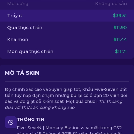
Mới cứng
Không có sẵn
VI
Trầy ít
$39.51
Qua thực chiến
$11.90
Khá mòn
$11.44
Mòn qua thực chiến
$11.71
MÔ TẢ SKIN
Độ chính xác cao và xuyên giáp tốt, khẩu Five-Seven đắt
tiền tuy nạp đạn chậm nhưng bù lại có ổ đạn 20 viên dồi
dào và độ giật dễ kiểm soát. Một quả chuối.
Thi thoảng
đùa với thức ăn cũng không sao
THÔNG TIN
Five-SeveN | Monkey Business ra mắt trong CS2
vào ngày 15 Tháng 4 2015 (11 năm trước) như một