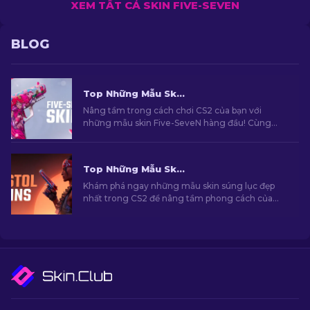
XEM TẤT CẢ SKIN FIVE-SEVEN
BLOG
Top Những Mẫu Skin Five-SeveN Hàng Đầu Trong CS2 [2026]
Nâng tầm trong cách chơi CS2 của bạn với
những mẫu skin Five-SeveN hàng đầu! Cùng
khám phá những mẫu skin do chuyên gia của
chúng tôi tuyển chọn và tìm kiếm cho mình
nâng cấp hoàn hảo nhất dành cho khẩu súng
Top Những Mẫu Skin Súng Lục Đẹp Nhất Trong CS2 [2026]
của bạn.
Khám phá ngay những mẫu skin súng lục đẹp
nhất trong CS2 để nâng tầm phong cách của
bạn. Những lựa chọn hàng cho Desert Eagle,
USP-S và nhiều khẩu súng khác!