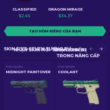
CLASSIFIED
DRAGON MIRAGE
$
2.45
$
34.37
TẠO HÒM RIÊNG CỦA BẠN
SKIN FIVE-SEVEN TƯƠNG TỰ
NHẬN SKIN MỚI TRONG CHIẾN ĐẤU
NHẬN SKIN ĐẸP HƠN
TRONG NÂNG CẤP
FIVE-SEVEN
FIVE-SEVEN
MIDNIGHT PAINTOVER
COOLANT