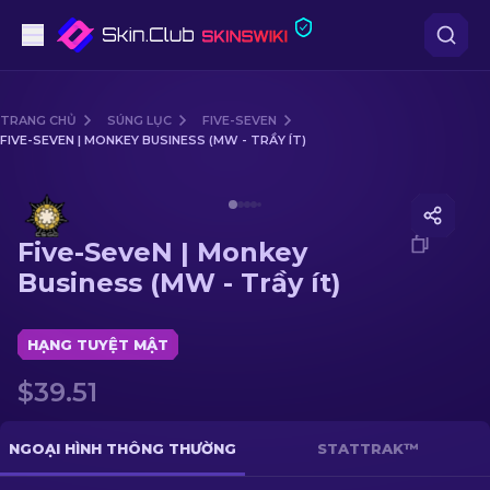
Súng lục
TRANG CHỦ
SÚNG LỤC
FIVE-SEVEN
FIVE-SEVEN | MONKEY BUSINESS (MW - TRẦY ÍT)
Tầm trung
Media of
Five-SeveN | Monkey Business (MW - Trầy ít)
Súng trường
Five-SeveN | Monkey
Súng trường Bắn tỉa
Business (MW - Trầy ít)
Dao
HẠNG TUYỆT MẬT
Găng tay
$39.51
Hòm
NGOẠI HÌNH THÔNG THƯỜNG
STATTRAK™
Khác