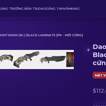
SÚNG TRƯỜNG BẮN TỈA
DAO
GĂNG TAY
HÒM
KHÁC
UNTSMAN (★) | BLACK LAMINATE (FN - MỚI CỨNG)
Dao
minate (FN - Mới cứng)
Bla
cứn
MẬT V
$112