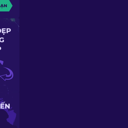
BẠN
ĐẸP
G
P
IẾN