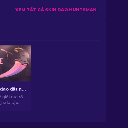
XEM TẤT CẢ SKIN DAO HUNTSMAN
Những mẫu dao đắt nhất trong CS2 [2026]
giới rực rỡ
ộ sưu tập
đắt nhất từ
t mí những
hiếm với
g.