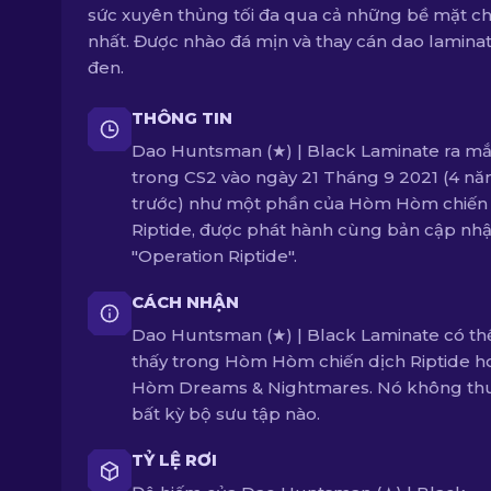
sức xuyên thủng tối đa qua cả những bề mặt c
nhất. Được nhào đá mịn và thay cán dao lamina
đen.
THÔNG TIN
Dao Huntsman (★) | Black Laminate ra mắ
trong CS2 vào ngày 21 Tháng 9 2021 (4 n
trước) như một phần của Hòm Hòm chiến
Riptide, được phát hành cùng bản cập nhậ
"Operation Riptide".
CÁCH NHẬN
Dao Huntsman (★) | Black Laminate có th
thấy trong Hòm Hòm chiến dịch Riptide h
Hòm Dreams & Nightmares. Nó không th
bất kỳ bộ sưu tập nào.
TỶ LỆ RƠI