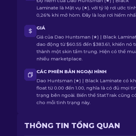
Độ hiếm của Dao Huntsman (★) | Black
Laminate là Mật vụ (★), với tỷ lệ rơi ước tính
0,26% khi mở hòm. Đây là loại rơi hiếm nhấ
GIÁ
Giá của Dao Huntsman (★) | Black Lamina
dao động từ $60.55 đến $383.61, khiến nó t
thành một skin tầm trung. Hiện có thể mu
nhiều marketplace.
CÁC PHIÊN BẢN NGOẠI HÌNH
Dao Huntsman (★) | Black Laminate có k
float từ 0.00 đến 1.00, nghĩa là có đủ mọi tì
trạng bên ngoài. Biến thể StatTrak cũng c
cho mỗi tình trạng này.
THÔNG TIN TỔNG QUAN