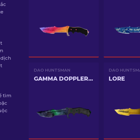
hắc
te
t
ăm
 dịch
t
DAO HUNTSMAN
DAO HUNTSM
GAMMA DOPPLER PHASE 1
LORE
ể tìm
oặc
uộc