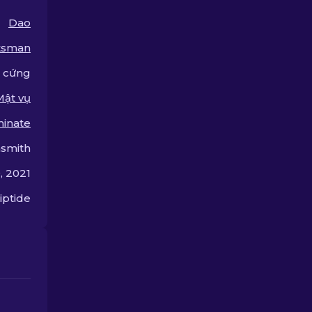
bạn.
Dao
tsman
 cứng
Mật vụ
minate
smith
, 2021
iptide