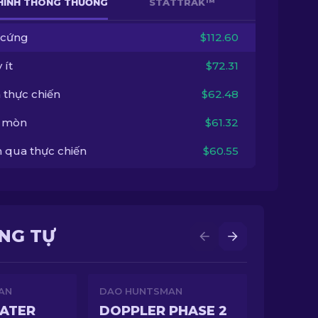
HÌNH THÔNG THƯỜNG
STATTRAK™
 cứng
$112.60
 ít
$72.31
 thực chiến
$62.48
 mòn
$61.32
 qua thực chiến
$60.55
NG TỰ
AN
DAO HUNTSMAN
ATER
DOPPLER PHASE 2