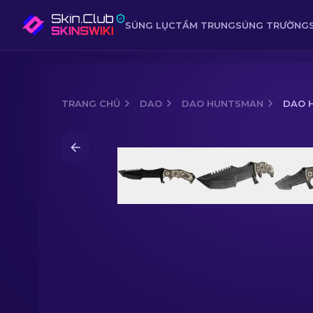
SÚNG LỤC
TẦM TRUNG
SÚNG TRƯỜNG
TRANG CHỦ
DAO
DAO HUNTSMAN
DAO H
Media of
Dao Huntsman (★) | Black La