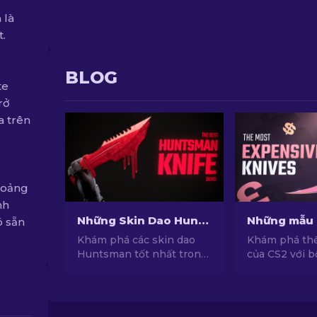
 là
t.
BLOG
te
rở
a trên
hoảng
nh
Những Skin Dao Huntsman tốt nhất trong CS2 [2026]
ó sẵn
Khám phá các skin dao
Khám phá thế 
Huntsman tốt nhất trong
của CS2 với b
CS2. Khám phá một loạt
skin dao CS2 
các thiết kế mềm mại và
chúng tôi! Bậ
cuốn hút sẽ nâng cao lối
mẫu dao quý 
chơi và phong cách của
mức giá khủn