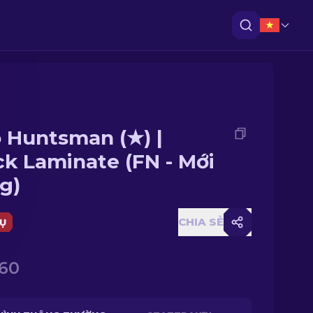
 Huntsman (★) |
ck Laminate (FN - Mới
g)
CHIA SẺ
Ụ
.60