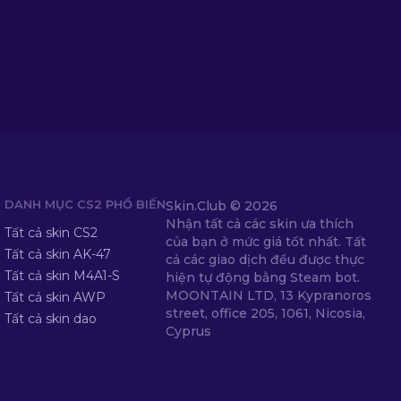
DANH MỤC CS2 PHỔ BIẾN
Skin.Club ©
2026
Nhận tất cả các skin ưa thích
Tất cả skin CS2
của bạn ở mức giá tốt nhất. Tất
Tất cả skin AK-47
cả các giao dịch đều được thực
Tất cả skin M4A1-S
hiện tự động bằng Steam bot.
MOONTAIN LTD, 13 Kypranoros
Tất cả skin AWP
street, office 205, 1061, Nicosia,
Tất cả skin dao
Cyprus