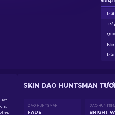
NGOẠI 
Mới
Trầy
Qua
Khá
Mòn
SKIN DAO HUNTSMAN TƯƠ
huật
DAO HUNTSMAN
DAO HUNTSM
 cho
FADE
BRIGHT W
 phép