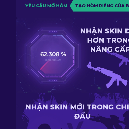
YÊU CẦU MỞ HÒM
TẠO HÒM RIÊNG CỦA 
NHẬN SKIN 
HƠN TRON
NÂNG CẤ
NHẬN SKIN MỚI TRONG CH
ĐẤU