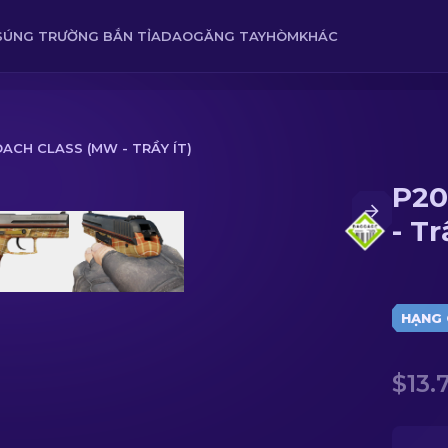
SÚNG TRƯỜNG BẮN TỈA
DAO
GĂNG TAY
HÒM
KHÁC
OACH CLASS (MW - TRẦY ÍT)
P20
ầy ít)
- Tr
HẠNG 
$13.