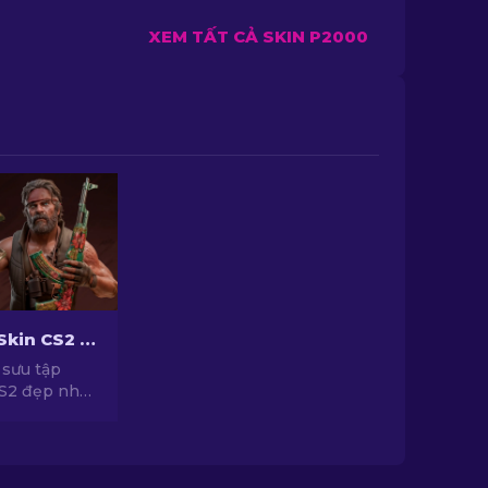
XEM TẤT CẢ SKIN P2000
Top Những Skin CS2 Tốt Nhất [2026]
sưu tập
S2 đẹp nhất
ất! Đắm mình
của phong
ng skin đỉnh
!