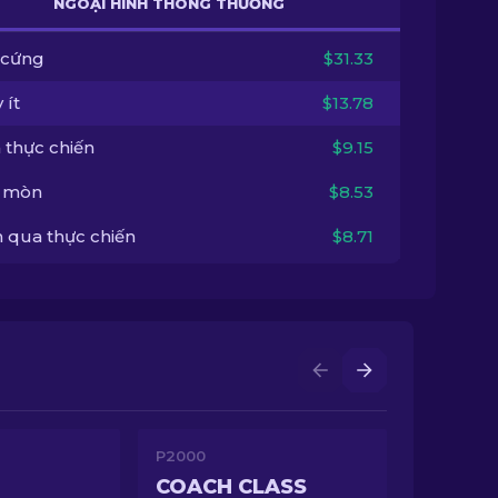
NGOẠI HÌNH THÔNG THƯỜNG
 cứng
$31.33
 ít
$13.78
 thực chiến
$9.15
 mòn
$8.53
 qua thực chiến
$8.71
P2000
COACH CLASS