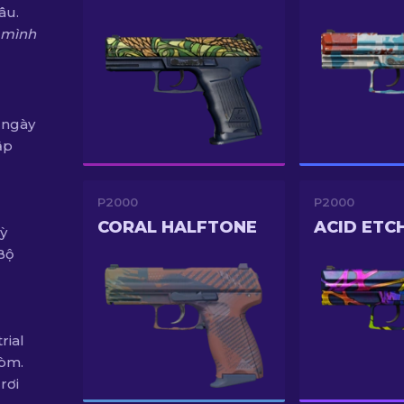
âu.
 mình
 ngày
ập
P2000
P2000
CORAL HALFTONE
ACID ETC
ỳ
Bộ
rial
hòm.
rơi