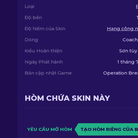
Loại
Độ bền
Độ hiếm của Skin
Hạng công n
Dòng
Coach
Kiểu Hoàn thiện
Sơn tùy
Ngày Phát hành
1 tháng 7
Bản cập nhật Game
Operation Br
HÒM CHỨA SKIN NÀY
YÊU CẦU MỞ HÒM
TẠO HÒM RIÊNG CỦA 