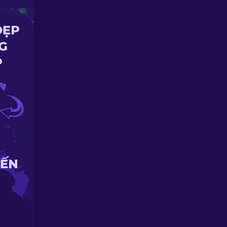
ĐẸP
G
P
IẾN