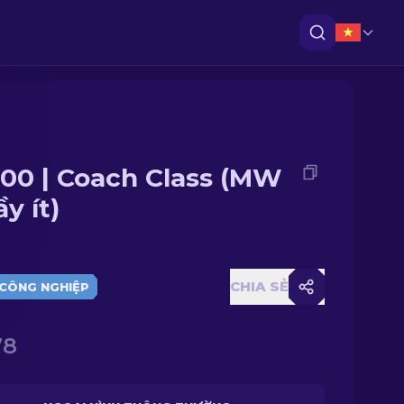
00 | Coach Class (MW
ầy ít)
CHIA SẺ
CÔNG NGHIỆP
78