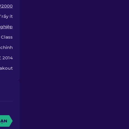
P2000
Trầy ít
ghiệp
 Class
 chỉnh
, 2014
eakout
BẠN