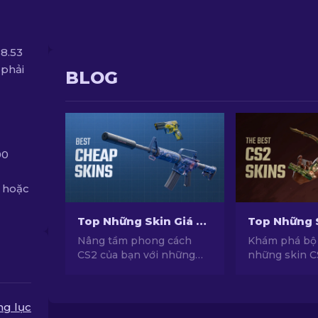
8.53
 phải
BLOG
00
k hoặc
Top Những Skin Giá Rẻ Hàng Đầu Trong CS2 [2026]
Nâng tầm phong cách
Khám phá bộ 
CS2 của bạn với những
những skin C
skin siêu rẻ với chất lượng
và giá trị nh
hàng đầu được tuyển
vào thế giới 
chọn bởi chuyên gia của
cách với nhữ
ng lục
chúng tôi!
cao trong CS2