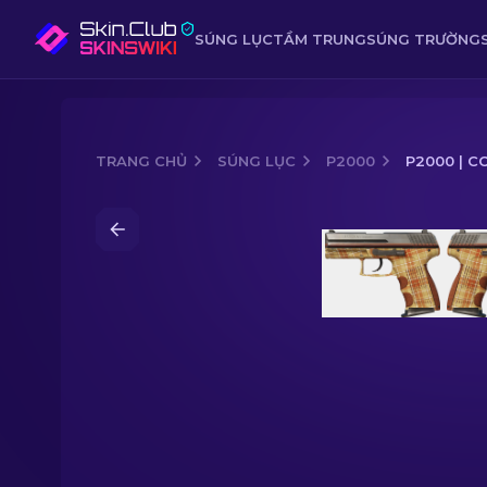
SÚNG LỤC
TẦM TRUNG
SÚNG TRƯỜNG
TRANG CHỦ
SÚNG LỤC
P2000
P2000 | C
Media of
P2000 | Coach Class (MW - Tr