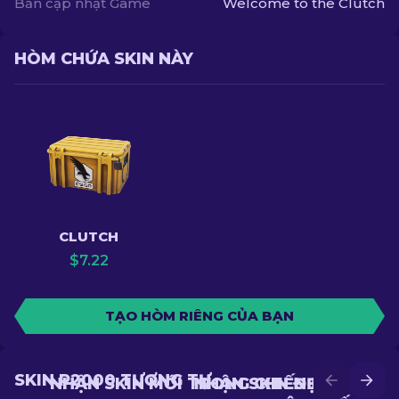
Bản cập nhật Game
Welcome to the Clutch
HÒM CHỨA SKIN NÀY
CLUTCH
$
7.22
TẠO HÒM RIÊNG CỦA BẠN
SKIN P2000 TƯƠNG TỰ
NHẬN SKIN MỚI TRONG CHIẾN ĐẤU
NHẬN SKIN ĐẸP HƠN