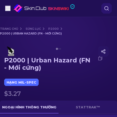
Súng lục
TRANG CHỦ
SÚNG LỤC
P2000
P2000 | URBAN HAZARD (FN - MỚI CỨNG)
Tầm trung
Media of
P2000 | Urban Hazard (FN - Mới cứng)
Súng trường
P2000 | Urban Hazard (FN
Súng trường Bắn tỉa
- Mới cứng)
Dao
HẠNG MIL-SPEC
Găng tay
$3.27
Hòm
NGOẠI HÌNH THÔNG THƯỜNG
STATTRAK™
Khác