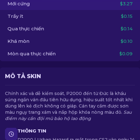
Mới cứng
$3.27
VI
Trầy ít
$0.15
Qua thực chiến
$0.14
Khá mòn
$0.10
Mòn qua thực chiến
$0.09
MÔ TẢ SKIN
Chính xác và dễ kiểm soát, P2000 đến từ Đức là khẩu
súng ngắn ván đầu tiên hữu dụng, hiệu suất tốt nhất khi
dùng lên kẻ địch không có giáp. Cán tay cầm được sơn
màu ngụy trang xám và nắp hộp khóa nòng màu đỏ.
Sau
điểm này cần đội mũ bảo hộ lao động
THÔNG TIN
P2000 | Urban Hazard ra mắt trong CS2 vào ngày 14