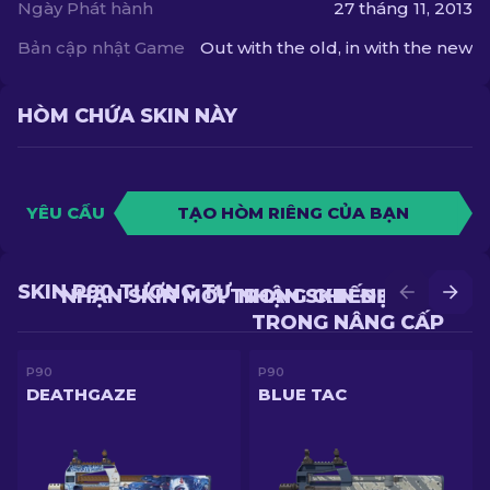
Ngày Phát hành
27 tháng 11, 2013
Bản cập nhật Game
Out with the old, in with the new
HÒM CHỨA SKIN NÀY
YÊU CẦU
TẠO HÒM RIÊNG CỦA BẠN
SKIN P90 TƯƠNG TỰ
NHẬN SKIN MỚI TRONG CHIẾN ĐẤU
NHẬN SKIN ĐẸP HƠN
TRONG NÂNG CẤP
P90
P90
DEATHGAZE
BLUE TAC