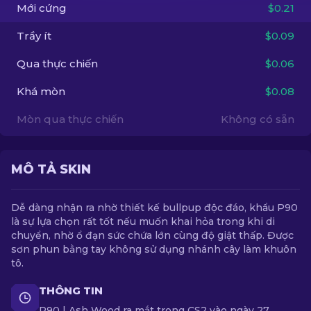
Mới cứng
$0.21
VI
Trầy ít
$0.09
Qua thực chiến
$0.06
Khá mòn
$0.08
Mòn qua thực chiến
Không có sẵn
MÔ TẢ SKIN
Dễ dàng nhận ra nhờ thiết kế bullpup độc đáo, khẩu P90
là sự lựa chọn rất tốt nếu muốn khai hỏa trong khi di
chuyển, nhờ ổ đạn sức chứa lớn cùng độ giật thấp. Được
sơn phun bằng tay không sử dụng nhánh cây làm khuôn
tô.
THÔNG TIN
P90 | Ash Wood ra mắt trong CS2 vào ngày 27