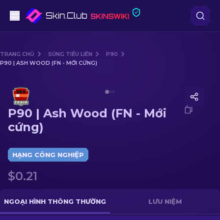
Súng lục
TRANG CHỦ
SÚNG TIỂU LIÊN
P90
P90 | ASH WOOD (FN - MỚI CỨNG)
Tầm trung
Media of
P90 | Ash Wood (FN - Mới cứng)
Súng trường
P90 | Ash Wood (FN - Mới
Súng trường Bắn tỉa
cứng)
Dao
HẠNG CÔNG NGHIỆP
Găng tay
$0.21
Hòm
NGOẠI HÌNH THÔNG THƯỜNG
LƯU NIỆM
Khác