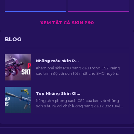
XEM TẤT CẢ SKIN P90
BLOG
Những mẫu skin P90 tốt Nhất Trong CS2: Bảng Xếp Hạng [2026]
Khám phá skin P90 hàng đầu trong CS2. Nâng
cao trình độ với skin tốt nhất cho SMG huyền
thoại này. Xem danh sách chuyên gia ngay bây
giờ!
Top Những Skin Giá Rẻ Hàng Đầu Trong CS2 [2026]
Nâng tầm phong cách CS2 của bạn với những
skin siêu rẻ với chất lượng hàng đầu được tuyển
chọn bởi chuyên gia của chúng tôi!