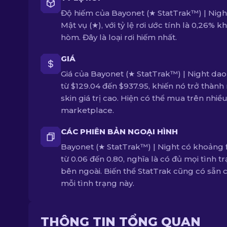
Độ hiếm của Bayonet (★ StatTrak™) | Night
Mật vụ (★), với tỷ lệ rơi ước tính là 0,26% k
hòm. Đây là loại rơi hiếm nhất.
GIÁ
Giá của Bayonet (★ StatTrak™) | Night da
từ $129.04 đến $937.95, khiến nó trở thành
skin giá trị cao. Hiện có thể mua trên nhiề
marketplace.
CÁC PHIÊN BẢN NGOẠI HÌNH
Bayonet (★ StatTrak™) | Night có khoảng f
từ 0.06 đến 0.80, nghĩa là có đủ mọi tình t
bên ngoài. Biến thể StatTrak cũng có sẵn 
mỗi tình trạng này.
THÔNG TIN TỔNG QUAN