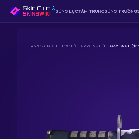
SÚNG LỤC
TẦM TRUNG
SÚNG TRƯỜNG
TRANG CHỦ
DAO
BAYONET
BAYONET (★ 
Media of
Bayonet (★ StatTrak™) | Ni