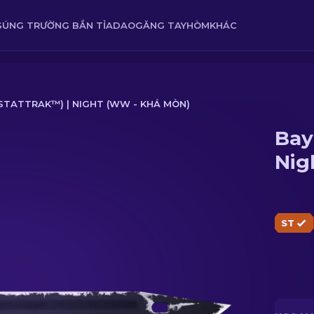
SÚNG TRƯỜNG BẮN TỈA
DAO
GĂNG TAY
HÒM
KHÁC
STATTRAK™) | NIGHT (WW - KHÁ MÒN)
Bay
ght (WW - Khá mòn)
Nig
ST