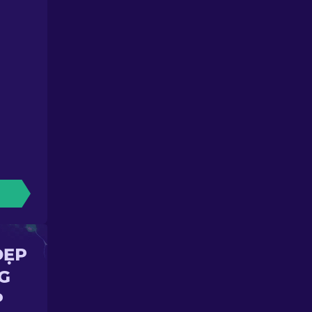
ĐẸP
G
P