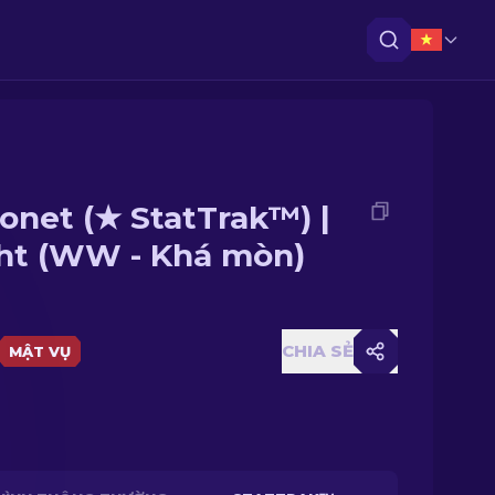
onet (★ StatTrak™) |
ht (WW - Khá mòn)
CHIA SẺ
MẬT VỤ