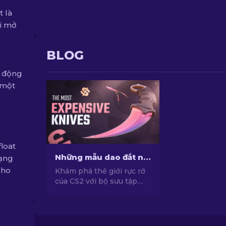
 là
hi mở
BLOG
o động
 một
u
loat
Những mẫu dao đắt nhất trong CS2 [2026]
rạng
cho
Khám phá thế giới rực rỡ
của CS2 với bộ sưu tập
skin dao CS2 đắt nhất từ
chúng tôi! Bật mí những
mẫu dao quý hiếm với
mức giá khủng.