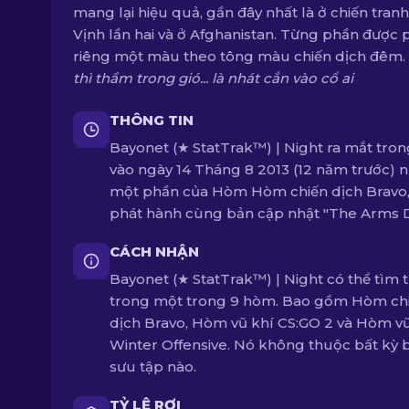
mang lại hiệu quả, gần đây nhất là ở chiến tran
Vịnh lần hai và ở Afghanistan. Từng phần được
riêng một màu theo tông màu chiến dịch đêm.
thì thầm trong gió... là nhát cắn vào cổ ai
THÔNG TIN
Bayonet (★ StatTrak™) | Night ra mắt tro
vào ngày 14 Tháng 8 2013 (12 năm trước) 
một phần của Hòm Hòm chiến dịch Bravo
phát hành cùng bản cập nhật "The Arms D
CÁCH NHẬN
Bayonet (★ StatTrak™) | Night có thể tìm 
trong một trong 9 hòm. Bao gồm Hòm ch
dịch Bravo, Hòm vũ khí CS:GO 2 và Hòm vũ
Winter Offensive. Nó không thuộc bất kỳ 
sưu tập nào.
TỶ LỆ RƠI