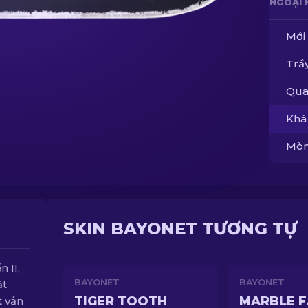
NGOẠI 
Mới
Trầy
Qua
Khá
Mòn
SKIN BAYONET TƯƠNG TỰ
 II,
BAYONET
BAYONET
ật
TIGER TOOTH
MARBLE 
t vẫn