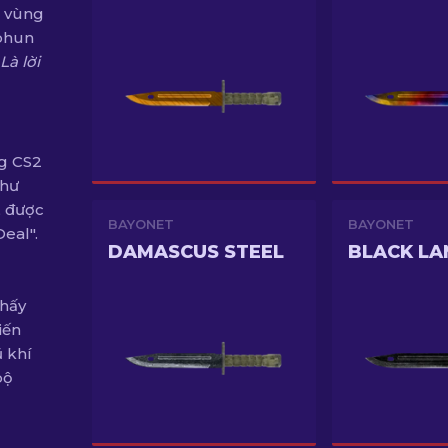
h vùng
 phun
Là lời
ng CS2
như
, được
BAYONET
BAYONET
eal".
DAMASCUS STEEL
BLACK LA
thấy
iến
 khí
bộ