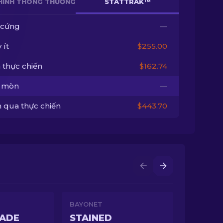
HÌNH THÔNG THƯỜNG
STATTRAK™
 cứng
—
 ít
$255.00
 thực chiến
$162.74
 mòn
—
 qua thực chiến
$443.70
BAYONET
FADE
STAINED