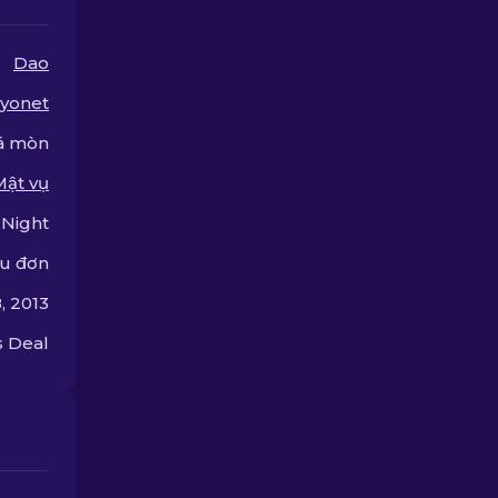
Dao
yonet
á mòn
Mật vụ
Night
u đơn
, 2013
 Deal