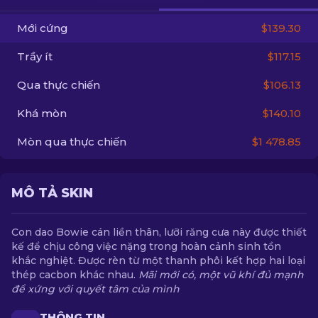
Mới cứng
$139.30
VI
Trầy ít
$117.15
Qua thực chiến
$106.13
Khá mòn
$140.10
Mòn qua thực chiến
$1 478.85
MÔ TẢ SKIN
Con dao Bowie cán liền thân, lưỡi răng cưa này được thiết
kế để chịu công việc nặng trong hoàn cảnh sinh tồn
khắc nghiệt. Được rèn từ một thanh phôi kết hợp hai loại
thép cacbon khác nhau.
Mãi mới có, một vũ khí đủ mạnh
để xứng với quyết tâm của mình
THÔNG TIN