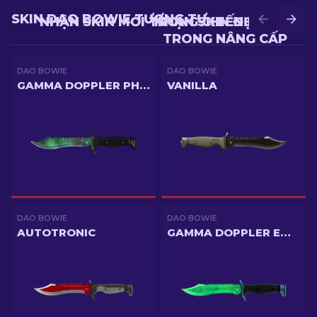
SKIN DAO BOWIE TƯƠNG TỰ
NHẬN SKIN MỚI TRONG CHIẾN ĐẤU
NHẬN SKIN ĐẸP HƠN
TRONG NÂNG CẤP
DAO BOWIE
DAO BOWIE
GAMMA DOPPLER PHASE 2
VANILLA
DAO BOWIE
DAO BOWIE
AUTOTRONIC
GAMMA DOPPLER EMERALD