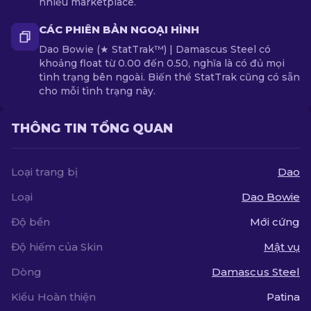
nhiều marketplace.
CÁC PHIÊN BẢN NGOẠI HÌNH
Dao Bowie (★ StatTrak™) | Damascus Steel có
khoảng float từ 0.00 đến 0.50, nghĩa là có đủ mọi
tình trạng bên ngoài. Biến thể StatTrak cũng có sẵn
cho mỗi tình trạng này.
THÔNG TIN TỔNG QUAN
Loại trang bị
Dao
Loại
Dao Bowie
Độ bền
Mới cứng
Độ hiếm của Skin
Mật vụ
Dòng
Damascus Steel
Kiểu Hoàn thiện
Patina