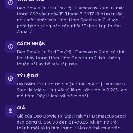
Dao Bowie (★ StatTrak™) | Damascus Steel ra mắt
trong CS2 vào ngày 15 Tháng 3 2017 (9 năm trước)
như một phần của Hòm Hòm Spectrum 2, được
phát hành cùng bản cập nhật "Take a trip to the
Canals".
CÁCH NHẬN
Dao Bowie (★ StatTrak™) | Damascus Steel có thể
tìm thấy trong Hòm Hòm Spectrum 2. Nó không
thuộc bất kỳ bộ sưu tập nào.
TỶ LỆ RƠI
Độ hiếm của Dao Bowie (★ StatTrak™) | Damascus
Steel là Mật vụ (★), với tỷ lệ rơi ước tính là 0,26% khi
mở hòm. Đây là loại rơi hiếm nhất.
GIÁ
Giá của Dao Bowie (★ StatTrak™) | Damascus Steel
dao động từ $68.98 đến $1,478.85, khiến nó trở
thành một skin tầm trung. Hiện có thể mua trên