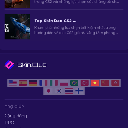
trong CS2 với những lựa chọn của chúng tôi cho
skin dao Bowie tốt nhất. Nâng cấp kho vũ khí
của bạn với phong cách và độ chính xác chết
người!
Top Skin Dao CS2 Rẻ Nhất [2026]
Khám phá những lựa chọn tiết kiệm nhất trong
hướng dẫn về dao CS2 giá rẻ. Nâng tầm phong
cách trong game mà không phải "đau ví"!
TRỢ GIÚP
Cộng đồng
PRO