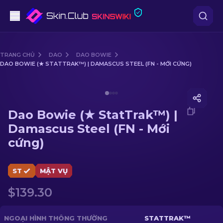
Súng lục
TRANG CHỦ
DAO
DAO BOWIE
DAO BOWIE (★ STATTRAK™) | DAMASCUS STEEL (FN - MỚI CỨNG)
Tầm trung
Media of
Dao Bowie (★ StatTrak™) | Damascus Steel (F
Súng trường
Dao Bowie (★ StatTrak™) |
Súng trường Bắn tỉa
Damascus Steel (FN - Mới
cứng)
Dao
Găng tay
ST
MẬT VỤ
$139.30
Hòm
Khác
NGOẠI HÌNH THÔNG THƯỜNG
STATTRAK™