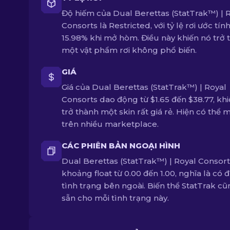
Độ hiếm của Dual Berettas (StatTrak™) | 
Consorts là Restricted, với tỷ lệ rơi ước tính
15.98% khi mở hòm. Điều này khiến nó trở 
một vật phẩm rơi không phổ biến.
GIÁ
Giá của Dual Berettas (StatTrak™) | Royal
Consorts dao động từ $1.65 đến $38.77, kh
trở thành một skin rất giá rẻ. Hiện có thể 
trên nhiều marketplace.
CÁC PHIÊN BẢN NGOẠI HÌNH
Dual Berettas (StatTrak™) | Royal Consort
khoảng float từ 0.00 đến 1.00, nghĩa là có 
tình trạng bên ngoài. Biến thể StatTrak cũ
sẵn cho mỗi tình trạng này.