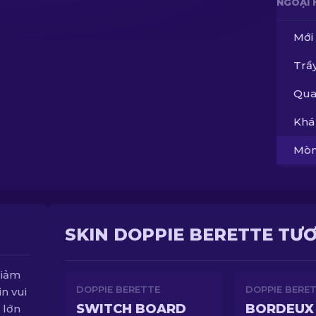
NGOẠI 
Mới
Trầy
Qua
Khá
Mòn
SKIN DOPPIE BERETTE TƯ
giảm
DOPPIE BERETTE
DOPPIE BERE
n vui
SWITCH BOARD
BORDEUX
 lớn