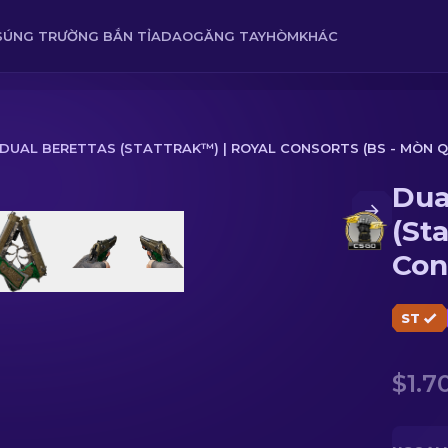
SÚNG TRƯỜNG BẮN TỈA
DAO
GĂNG TAY
HÒM
KHÁC
DUAL BERETTAS (STATTRAK™) | ROYAL CONSORTS (BS - MÒN Q
Dua
 Royal Consorts (BS - Mòn qua thực chiến)
(St
Con
thự
ST
$1.7