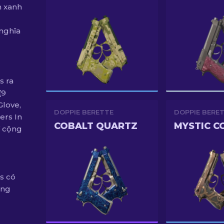
m xanh
 nghĩa
s ra
(9
love,
DOPPIE BERETTE
DOPPIE BERE
ers In
COBALT QUARTZ
ĩ cộng
s có
ũng