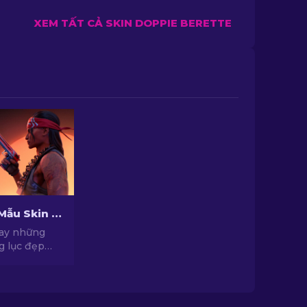
XEM TẤT CẢ SKIN DOPPIE BERETTE
Top Những Mẫu Skin Súng Lục Đẹp Nhất Trong CS2 [2026]
ay những
g lục đẹp
S2 để nâng
ch của bạn.
ọn hàng cho
 USP-S và