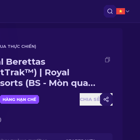
UA THỰC CHIẾN)
l Berettas
atTrak™) | Royal
sorts (BS - Mòn qua
c chiến)
CHIA SẺ
HÀNG HẠN CHẾ
0