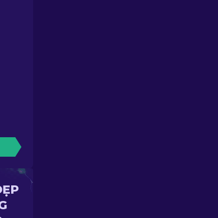
ĐẸP
G