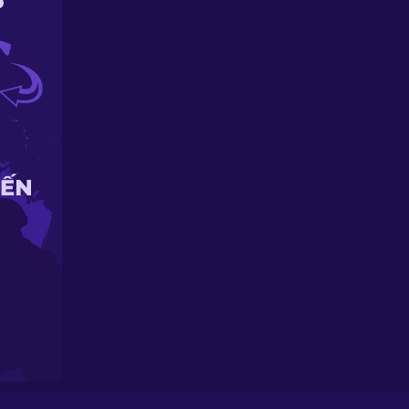
P
IẾN