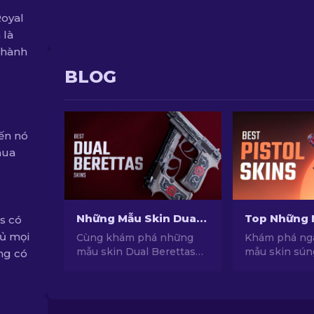
Royal
 là
thành
BLOG
iến nó
mua
Những Mẫu Skin Dual Berettas Tốt Nhất Trong CS2 [2026]
s có
đủ mọi
Cùng khám phá những
Khám phá ng
mẫu skin Dual Berettas
mẫu skin sún
ng có
tốt nhất trong CS2. Tìm
nhất trong C
hiểu về các thiết kế tinh
tầm phong cá
tế và lớp hoàn thiện độc
Những lựa ch
đáo để nâng tầm trải
Desert Eagle,