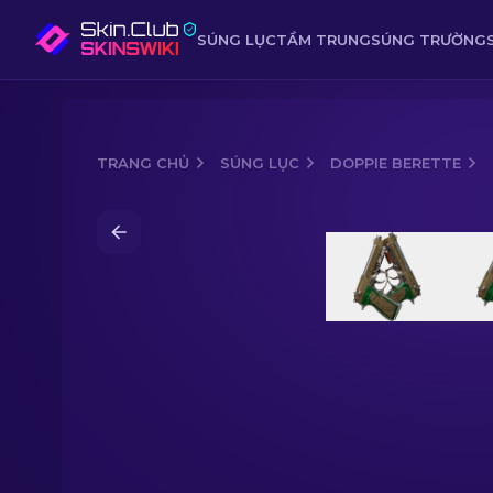
SÚNG LỤC
TẦM TRUNG
SÚNG TRƯỜNG
TRANG CHỦ
SÚNG LỤC
DOPPIE BERETTE
Media of
Dual Berettas (StatTrak™) |