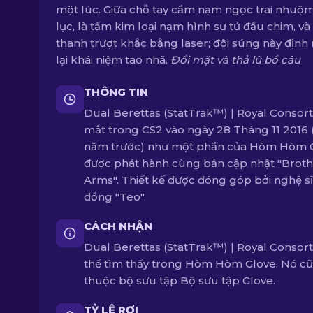
một lúc. Giữa chỗ tay cầm nạm ngọc trai nhuộ
lục, là tấm kim loại nạm hình sư tử đầu chim, và
thanh trượt khắc bằng laser; đôi súng này định
lại khái niệm tao nhã.
Đổi mặt và thả lũ bồ câu
THÔNG TIN
Dual Berettas (StatTrak™) | Royal Consort
mắt trong CS2 vào ngày 28 Tháng 11 2016 
năm trước) như một phần của Hòm Hòm G
được phát hành cùng bản cập nhật "Broth
Arms". Thiết kế được đóng góp bởi nghệ s
đồng "Teo".
CÁCH NHẬN
Dual Berettas (StatTrak™) | Royal Consort
thể tìm thấy trong Hòm Hòm Glove. Nó c
thuộc bộ sưu tập Bộ sưu tập Glove.
TỶ LỆ RƠI