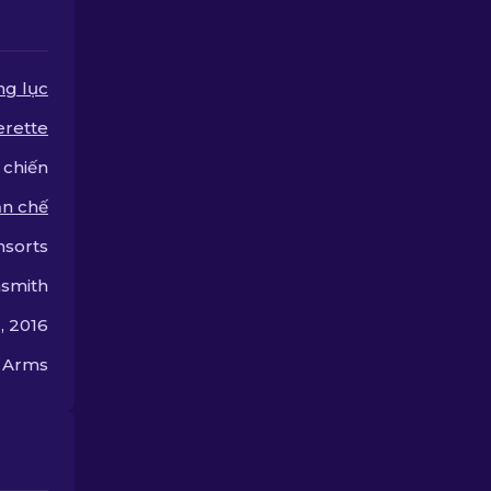
nghiệm chơi game của
nhiều khẩu s
bạn.
ng lục
erette
 chiến
n chế
nsorts
smith
, 2016
n Arms