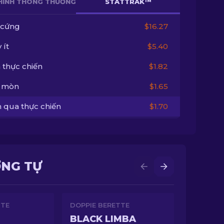
HÌNH THÔNG THƯỜNG
STATTRAK™
 cứng
$16.27
 ít
$5.40
 thực chiến
$1.82
 mòn
$1.65
 qua thực chiến
$1.70
ƠNG TỰ
TTE
DOPPIE BERETTE
BLACK LIMBA