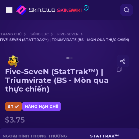
Súng lục
TRANG CHỦ
SÚNG LỤC
FIVE-SEVEN
FIVE-SEVEN (STATTRAK™) | TRIUMVIRATE (BS - MÒN QUA THỰC CHIẾN)
Tầm trung
Media of
Five-SeveN (StatTrak™) | Triumvirate (BS - 
Súng trường
Five-SeveN (StatTrak™) |
Súng trường Bắn tỉa
Triumvirate (BS - Mòn qua
thực chiến)
Dao
Găng tay
ST
HÀNG HẠN CHẾ
$3.75
Hòm
Khác
NGOẠI HÌNH THÔNG THƯỜNG
STATTRAK™