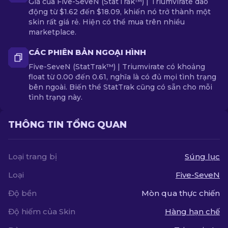
Giá của Five-SeveN (StatTrak™) | Triumvirate dao
động từ $1.62 đến $18.09, khiến nó trở thành một
skin rất giá rẻ. Hiện có thể mua trên nhiều
marketplace.
CÁC PHIÊN BẢN NGOẠI HÌNH
Five-SeveN (StatTrak™) | Triumvirate có khoảng
float từ 0.00 đến 0.61, nghĩa là có đủ mọi tình trạng
bên ngoài. Biến thể StatTrak cũng có sẵn cho mỗi
tình trạng này.
THÔNG TIN TỔNG QUAN
Loại trang bị
Súng lục
Loại
Five-SeveN
Độ bền
Mòn qua thực chiến
Độ hiếm của Skin
Hàng hạn chế