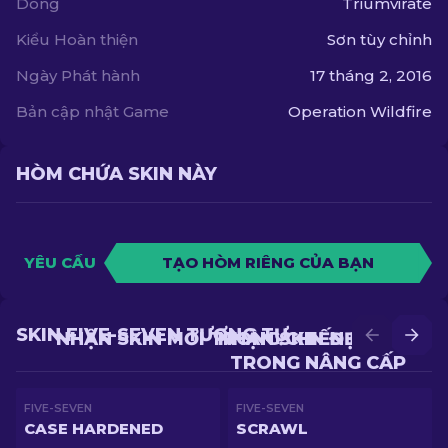
Dòng
Triumvirate
Kiểu Hoàn thiện
Sơn tùy chỉnh
Ngày Phát hành
17 tháng 2, 2016
Bản cập nhật Game
Operation Wildfire
HÒM CHỨA SKIN NÀY
YÊU CẦU
TẠO HÒM RIÊNG CỦA BẠN
SKIN FIVE-SEVEN TƯƠNG TỰ
NHẬN SKIN MỚI TRONG CHIẾN ĐẤU
NHẬN SKIN ĐẸP HƠN
TRONG NÂNG CẤP
FIVE-SEVEN
FIVE-SEVEN
CASE HARDENED
SCRAWL