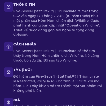
THÔNG TIN
Five-SeveN (StatTrak™) | Triumvirate ra mắt trong
CS2 vào ngày 17 Tháng 2 2016 (10 năm trước) như
một phần của Hòm Hòm chiến dịch Wildfire, được
phát hành cùng bản cập nhật "Operation Wildfire".
Thiết kế được đóng góp bởi nghệ sĩ cộng đồng
"Arisato".
CÁCH NHẬN
Five-SeveN (StatTrak™) | Triumvirate có thể tìm
thấy trong Hòm Hòm chiến dịch Wildfire. Nó cũng
thuộc bộ sưu tập Bộ sưu tập Wildfire.
TỶ LỆ RƠI
Độ hiếm của Five-SeveN (StatTrak™) | Triumvirate
là Restricted, với tỷ lệ rơi ước tính là 15.98% khi mở
hòm. Điều này khiến nó trở thành một vật phẩm rơi
không phổ biến.
GIÁ