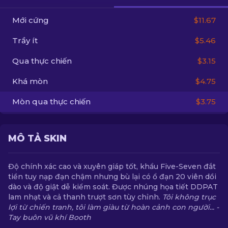
Mới cứng
$11.67
VI
Trầy ít
$5.46
Qua thực chiến
$3.15
Khá mòn
$4.75
Mòn qua thực chiến
$3.75
MÔ TẢ SKIN
Độ chính xác cao và xuyên giáp tốt, khẩu Five-Seven đắt
tiền tuy nạp đạn chậm nhưng bù lại có ổ đạn 20 viên dồi
dào và độ giật dễ kiểm soát. Được nhúng họa tiết DDPAT
lam nhạt và cả thanh trượt sơn tùy chỉnh.
Tôi không trục
lợi từ chiến tranh, tôi làm giàu từ hoàn cảnh con người... -
Tay buôn vũ khí Booth