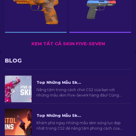
XEM TẤT CẢ SKIN FIVE-SEVEN
BLOG
Top Những Mẫu Skin Five-SeveN Hàng Đầu Trong CS2 [2026]
Nâng tầm trong cách chơi CS2 của bạn với
những mẫu skin Five-SeveN hàng đầu! Cùng
khám phá những mẫu skin do chuyên gia của
chúng tôi tuyển chọn và tìm kiếm cho mình
nâng cấp hoàn hảo nhất dành cho khẩu súng
Top Những Mẫu Skin Súng Lục Đẹp Nhất Trong CS2 [2026]
của bạn.
Khám phá ngay những mẫu skin súng lục đẹp
nhất trong CS2 để nâng tầm phong cách của
bạn. Những lựa chọn hàng cho Desert Eagle,