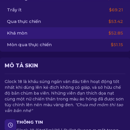
Trầy ít
$69.21
VI
Qua thực chiến
$53.42
Khá mòn
$52.85
Mòn qua thực chiến
$51.15
MÔ TẢ SKIN
Glock 18 là khẩu súng ngắn ván đầu tiên hoạt động tốt
nhất khi dùng lên kẻ địch không có giáp, và sở hữu chế
độ bắn chùm ba viên. Những viên đạn thích dọa nạt
cùng một nữ chiến thần trong màu áo hồng đã được sơn
tùy chỉnh lên nền màu vàng đen.
"Chưa mở mồm thì tao
vẫn bắn nhé"
THÔNG TIN