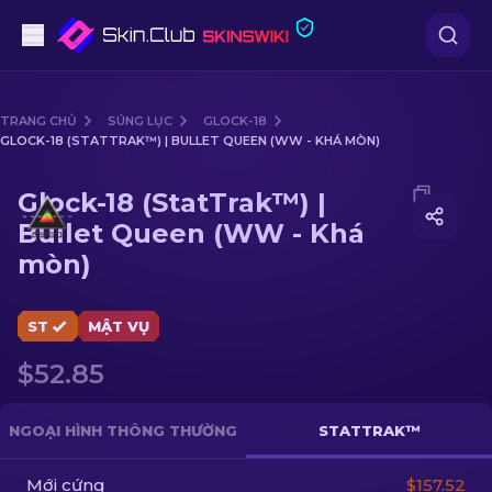
Súng lục
TRANG CHỦ
SÚNG LỤC
GLOCK-18
GLOCK-18 (STATTRAK™) | BULLET QUEEN (WW - KHÁ MÒN)
Tầm trung
Media of
Glock-18 (StatTrak™) | Bullet Queen (WW -
Glock-18 (StatTrak™) |
Súng trường
Bullet Queen (WW - Khá
mòn)
Súng trường Bắn tỉa
Dao
ST
MẬT VỤ
Găng tay
$52.85
Hòm
NGOẠI HÌNH THÔNG THƯỜNG
STATTRAK™
Khác
Mới cứng
$157.52