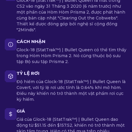
Glock-18 (StatTrak™) | Bullet Queen ra mắt trong
CS2 vào ngày 31 Tháng 3 2020 (6 năm trước) như
một phần của Hòm Hòm Prisma 2, được phát hành
cùng bản cập nhật "Clearing Out the Cobwebs".
Thiết kế được đóng góp bởi nghệ sĩ cộng đồng
"2Minds".
CÁCH NHẬN
Glock-18 (StatTrak™) | Bullet Queen có thể tìm thấy
trong Hòm Hòm Prisma 2. Nó cũng thuộc bộ sưu
tập Bộ sưu tập Prisma 2.
TỶ LỆ RƠI
Độ hiếm của Glock-18 (StatTrak™) | Bullet Queen là
Covert, với tỷ lệ rơi ước tính là 0.64% khi mở hòm.
Điều này khiến nó trở thành một vật phẩm rơi cực
kỳ hiếm.
GIÁ
Giá của Glock-18 (StatTrak™) | Bullet Queen dao
động từ $51.15 đến $157.52, khiến nó trở thành một
skin tầm trung. Hiện có thể mua trên nhiều