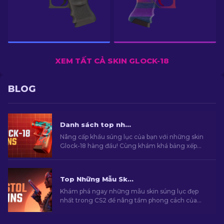
XEM TẤT CẢ SKIN GLOCK-18
BLOG
Danh sách top những skin Glock-18 tốt nhất trong CS2 [2026]
Nâng cấp khẩu súng lục của bạn với những skin
Glock-18 hàng đầu! Cùng khám khá bảng xếp
hạng skin từ chúng tôi để tìm cho mình lựa chọn
thẩm mỹ hoàn hảo để bạn có thể thể hiện phong
cách và cá tính của chính mình.
Top Những Mẫu Skin Súng Lục Đẹp Nhất Trong CS2 [2026]
Khám phá ngay những mẫu skin súng lục đẹp
nhất trong CS2 để nâng tầm phong cách của
bạn. Những lựa chọn hàng cho Desert Eagle,
USP-S và nhiều khẩu súng khác!