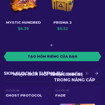
MYSTIC HUNDRED
PRISMA 2
$
6.39
$
6.52
TẠO HÒM RIÊNG CỦA BẠN
SKIN GLOCK-18 TƯƠNG TỰ
NHẬN SKIN MỚI TRONG CHIẾN ĐẤU
NHẬN SKIN ĐẸP HƠN
TRONG NÂNG CẤP
GLOCK-18
GLOCK-18
GHOST PROTOCOL
FADE