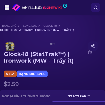
Súng lục
TRANG CHỦ
SÚNG LỤC
GLOCK-18
GLOCK-18 (STATTRAK™) | IRONWORK (MW - TRẦY ÍT)
Tầm trung
Media of
Glock-18 (StatTrak™) | Ironwork (MW - Trầy í
Súng trường
Glock-18 (StatTrak™) |
Súng trường Bắn tỉa
Ironwork (MW - Trầy ít)
Dao
ST
HẠNG MIL-SPEC
Găng tay
$2.59
Hòm
NGOẠI HÌNH THÔNG THƯỜNG
STATTRAK™
Khác