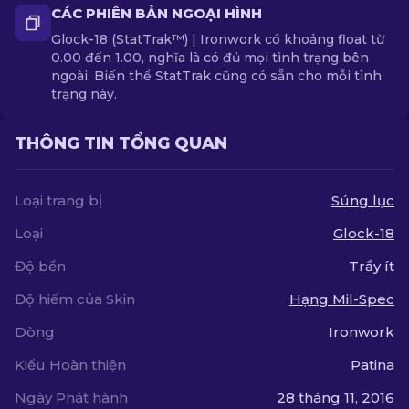
CÁC PHIÊN BẢN NGOẠI HÌNH
Glock-18 (StatTrak™) | Ironwork có khoảng float từ
0.00 đến 1.00, nghĩa là có đủ mọi tình trạng bên
ngoài. Biến thể StatTrak cũng có sẵn cho mỗi tình
trạng này.
THÔNG TIN TỔNG QUAN
Loại trang bị
Súng lục
Loại
Glock-18
Độ bền
Trầy ít
Độ hiếm của Skin
Hạng Mil-Spec
Dòng
Ironwork
Kiểu Hoàn thiện
Patina
Ngày Phát hành
28 tháng 11, 2016