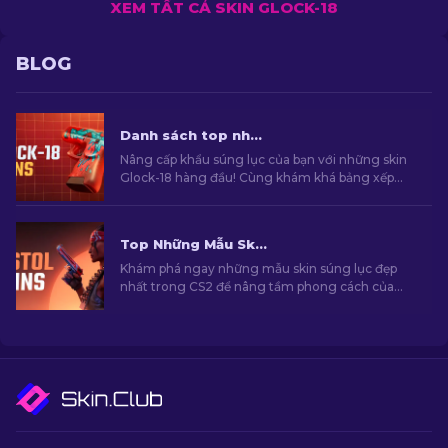
XEM TẤT CẢ SKIN GLOCK-18
BLOG
Danh sách top những skin Glock-18 tốt nhất trong CS2 [2026]
Nâng cấp khẩu súng lục của bạn với những skin
Glock-18 hàng đầu! Cùng khám khá bảng xếp
hạng skin từ chúng tôi để tìm cho mình lựa chọn
thẩm mỹ hoàn hảo để bạn có thể thể hiện phong
cách và cá tính của chính mình.
Top Những Mẫu Skin Súng Lục Đẹp Nhất Trong CS2 [2026]
Khám phá ngay những mẫu skin súng lục đẹp
nhất trong CS2 để nâng tầm phong cách của
bạn. Những lựa chọn hàng cho Desert Eagle,
USP-S và nhiều khẩu súng khác!