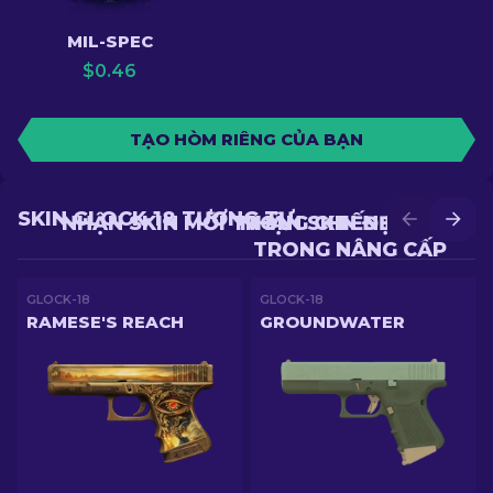
MIL-SPEC
$
0.46
TẠO HÒM RIÊNG CỦA BẠN
SKIN GLOCK-18 TƯƠNG TỰ
NHẬN SKIN MỚI TRONG CHIẾN ĐẤU
NHẬN SKIN ĐẸP HƠN
TRONG NÂNG CẤP
GLOCK-18
GLOCK-18
RAMESE'S REACH
GROUNDWATER