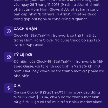
vào ngày 28 Tháng 11 2016 (9 năm trước) như một
phần của Hòm Hòm Glove, được phát hành cùng
bản cập nhật "Brothers In Arms". Thiết kế được
đóng góp bởi nghệ sĩ cộng đồng "L'grand".
CÁCH NHẬN
Glock-18 (StatTrak™) | Ironwork có thể tìm thấy
trong Hòm Hòm Glove. Nó cũng thuộc bộ sưu tập
Bộ sưu tập Glove.
TỶ LỆ RƠI
Độ hiếm của Glock-18 (StatTrak™) | Ironwork là Mil-
Spec Grade, với tỷ lệ rơi ước tính là 79.92% khi mở
hòm. Điều này khiến nó trở thành một vật phẩm rơi
phổ biến.
GIÁ
Giá của Glock-18 (StatTrak™) | Ironwork dao động
từ $0.52 đến $50.94, khiến nó trở thành một skin
rất giá rẻ. Hiện có thể mua trên nhiều marketplace.