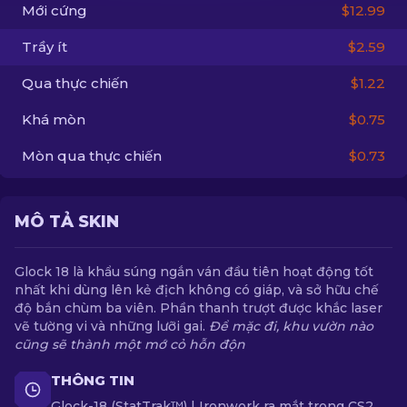
Mới cứng
$12.99
VI
Trầy ít
$2.59
Qua thực chiến
$1.22
Khá mòn
$0.75
Mòn qua thực chiến
$0.73
MÔ TẢ SKIN
Glock 18 là khẩu súng ngắn ván đầu tiên hoạt động tốt
nhất khi dùng lên kẻ địch không có giáp, và sở hữu chế
độ bắn chùm ba viên. Phần thanh trượt được khắc laser
vẽ tường vi và những lưỡi gai.
Để mặc đi, khu vườn nào
cũng sẽ thành một mớ cỏ hỗn độn
THÔNG TIN
Glock-18 (StatTrak™) | Ironwork ra mắt trong CS2