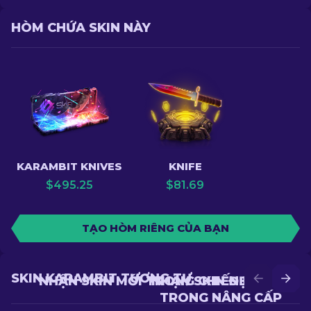
HÒM CHỨA SKIN NÀY
KARAMBIT KNIVES
KNIFE
$
495.25
$
81.69
TẠO HÒM RIÊNG CỦA BẠN
SKIN KARAMBIT TƯƠNG TỰ
NHẬN SKIN MỚI TRONG CHIẾN ĐẤU
NHẬN SKIN ĐẸP HƠN
TRONG NÂNG CẤP