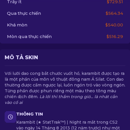
Trầy ít
$729.51
Qua thực chiến
$564.34
VI
Khá mòn
$540.00
Mòn qua thực chiến
$516.29
MÔ TẢ SKIN
Với lưỡi dao cong bắt chước vuốt hổ, karambit được tạo ra
là một phần của môn võ thuật đông nam Á Silat. Con dao
thường được cầm ngược lại, luồn ngón trỏ vào vòng ngón.
Từng phần được phun riêng một màu theo tông màu
chiến dịch đêm.
Là lời thì thầm trong gió... là nhát cắn
vào cổ ai
THÔNG TIN
Karambit (★ StatTrak™) | Night ra mắt trong CS2
vào ngày 14 Tháng 8 2013 (12 năm trước) như một