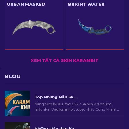
URBAN MASKED
BRIGHT WATER
XEM TẤT CẢ SKIN KARAMBIT
BLOG
Top Những Mẫu Skin Dao Karambit Hàng Đầu trong CS2
Nâng tầm bộ sưu tập CS2 của bạn với những
mẫu skin Dao Karambit tuyệt nhất! Cùng khám
phá bảng xếp hạng do các chuyên gia của
chúng tôi tuyển chọn và tìm kiếm những lựa
chọn nâng cấp tối ưu cho mẫu dao của bạn.
Những skin dao Karambit rẻ nhất trong CS2 [2026]