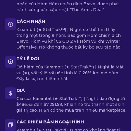
phần của Hòm Hòm chiến dịch Bravo, được phát
hành cùng bản cập nhật "The Arms Deal".
CÁCH NHẬN
Karambit (★ StatTrak™) | Night có thể tìm thấy
trong một trong 9 hòm. Bao gồm Hòm chiến dịch
Bravo, Hòm vũ khí CS:GO 2 và Hòm vũ khí Winter
Offensive. Nó không thuộc bất kỳ bộ sưu tập nào.
TỶ LỆ RƠI
Độ hiếm của Karambit (★ StatTrak™) | Night là Mật
vụ (★), với tỷ lệ rơi ước tính là 0,26% khi mở hòm.
Đây là loại rơi hiếm nhất.
GIÁ
Giá của Karambit (★ StatTrak™) | Night dao động từ
$486.45 đến $7,251.58, khiến nó trở thành một skin
giá trị cao. Hiện có thể mua trên nhiều marketplace.
CÁC PHIÊN BẢN NGOẠI HÌNH
Karambit (★ StatTrak™) | Night có khoảng float từ