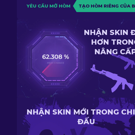
YÊU CẦU MỞ HÒM
TẠO HÒM RIÊNG CỦA 
NHẬN SKIN 
HƠN TRON
NÂNG CẤ
NHẬN SKIN MỚI TRONG CH
ĐẤU