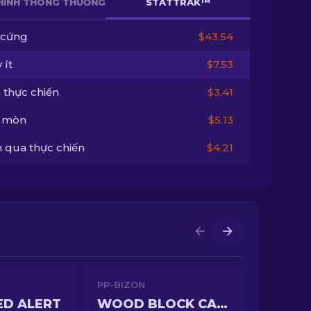
HÌNH THÔNG THƯỜNG
STATTRAK™
 cứng
$43.54
 ít
$7.53
 thực chiến
$3.41
 mòn
$5.13
 qua thực chiến
$4.21
PP-BIZON
ED ALERT
WOOD BLOCK CAMO