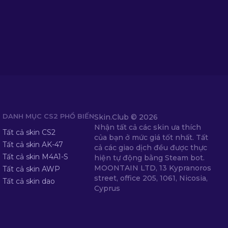
DANH MỤC CS2 PHỔ BIẾN
Skin.Club ©
2026
Nhận tất cả các skin ưa thích
Tất cả skin CS2
của bạn ở mức giá tốt nhất. Tất
Tất cả skin AK-47
cả các giao dịch đều được thực
Tất cả skin M4A1-S
hiện tự động bằng Steam bot.
MOONTAIN LTD, 13 Kypranoros
Tất cả skin AWP
street, office 205, 1061, Nicosia,
Tất cả skin dao
Cyprus