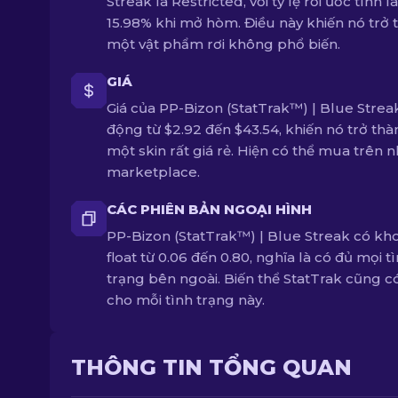
Streak là Restricted, với tỷ lệ rơi ước tính là
15.98% khi mở hòm. Điều này khiến nó trở 
một vật phẩm rơi không phổ biến.
GIÁ
Giá của PP-Bizon (StatTrak™) | Blue Strea
động từ $2.92 đến $43.54, khiến nó trở thà
một skin rất giá rẻ. Hiện có thể mua trên n
marketplace.
CÁC PHIÊN BẢN NGOẠI HÌNH
PP-Bizon (StatTrak™) | Blue Streak có k
float từ 0.06 đến 0.80, nghĩa là có đủ mọi t
trạng bên ngoài. Biến thể StatTrak cũng c
cho mỗi tình trạng này.
THÔNG TIN TỔNG QUAN