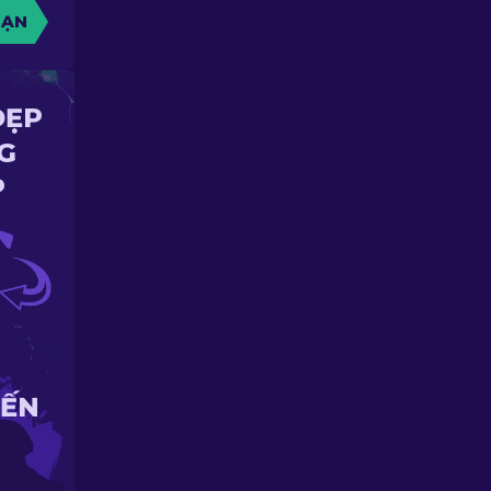
BẠN
ĐẸP
G
P
IẾN