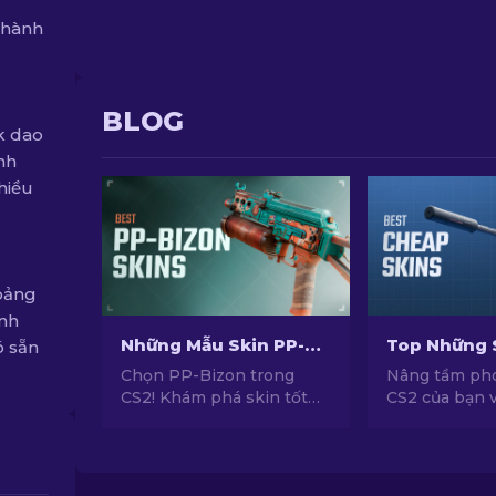
thành
BLOG
k dao
nh
hiều
hoảng
ình
Những Mẫu Skin PP-Bizon Tốt Nhất Trong CS2 [2026]
ó sẵn
Chọn PP-Bizon trong
Nâng tầm ph
CS2! Khám phá skin tốt
CS2 của bạn 
nhất cho SMG này với
skin siêu rẻ v
hướng dẫn chuyên gia.
hàng đầu đượ
Nâng cấp vũ khí và tỏa
chọn bởi chu
sáng.
chúng tôi!