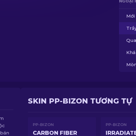
NGOẠI 
Mới
Trầy
Qua
Khá
Mòn
SKIN PP-BIZON TƯƠNG TỰ
em
PP-BIZON
PP-BIZON
độc
CARBON FIBER
IRRADIAT
 bán