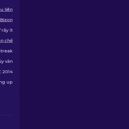
u liên
Bizon
Trầy ít
n chế
Streak
ủy văn
, 2014
ing up