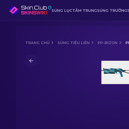
SÚNG LỤC
TẦM TRUNG
SÚNG TRƯỜNG
TRANG CHỦ
SÚNG TIỂU LIÊN
PP-BIZON
P
Media of
PP-Bizon (StatTrak™) | Blue 