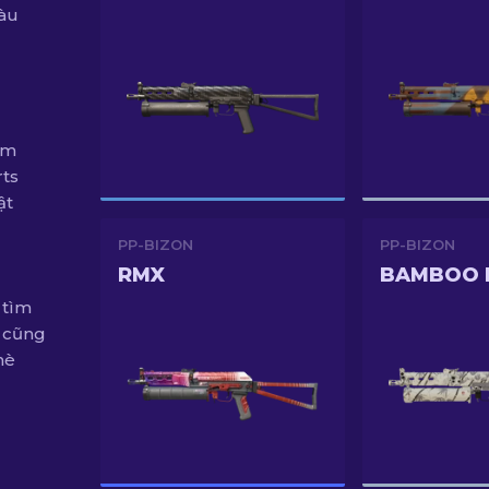
màu
ăm
ts
ật
PP-BIZON
PP-BIZON
RMX
BAMBOO 
 tìm
 cũng
hè