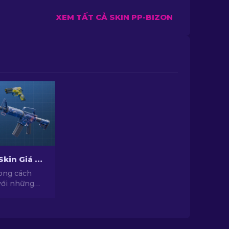
XEM TẤT CẢ SKIN PP-BIZON
Top Những Skin Giá Rẻ Hàng Đầu Trong CS2 [2026]
ong cách
với những
ới chất lượng
c tuyển
yên gia của