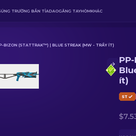
SÚNG TRƯỜNG BẮN TỈA
DAO
GĂNG TAY
HÒM
KHÁC
P-BIZON (STATTRAK™) | BLUE STREAK (MW - TRẦY ÍT)
PP-
Streak (MW - Trầy ít)
Blu
ít)
ST
$7.5