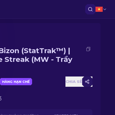
Bizon (StatTrak™) |
e Streak (MW - Trầy
CHIA SẺ
HÀNG HẠN CHẾ
3