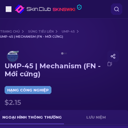
Súng lục
TRANG CHỦ
SÚNG TIỂU LIÊN
UMP-45
UMP-45 | MECHANISM (FN - MỚI CỨNG)
Tầm trung
Media of
UMP-45 | Mechanism (FN - Mới cứng)
Súng trường
UMP-45 | Mechanism (FN -
Súng trường Bắn tỉa
Mới cứng)
Dao
HẠNG CÔNG NGHIỆP
Găng tay
$2.15
Hòm
NGOẠI HÌNH THÔNG THƯỜNG
LƯU NIỆM
Khác