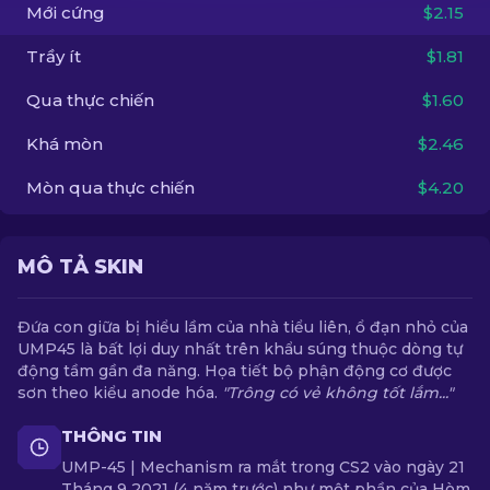
Mới cứng
$2.15
VI
Trầy ít
$1.81
Qua thực chiến
$1.60
Khá mòn
$2.46
Mòn qua thực chiến
$4.20
MÔ TẢ SKIN
Đứa con giữa bị hiểu lầm của nhà tiểu liên, ổ đạn nhỏ của
UMP45 là bất lợi duy nhất trên khẩu súng thuộc dòng tự
động tầm gần đa năng. Họa tiết bộ phận động cơ được
sơn theo kiểu anode hóa.
"Trông có vẻ không tốt lắm..."
THÔNG TIN
UMP-45 | Mechanism ra mắt trong CS2 vào ngày 21
Tháng 9 2021 (4 năm trước) như một phần của Hòm