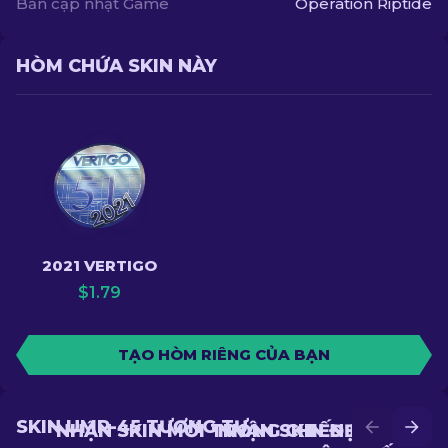
Bản cập nhật Game
Operation Riptide
HÒM CHỨA SKIN NÀY
2021 VERTIGO
$
1.79
TẠO HÒM RIÊNG CỦA BẠN
SKIN UMP-45 TƯƠNG TỰ
NHẬN SKIN MỚI TRONG CHIẾN ĐẤU
NHẬN SKIN ĐẸP HƠN