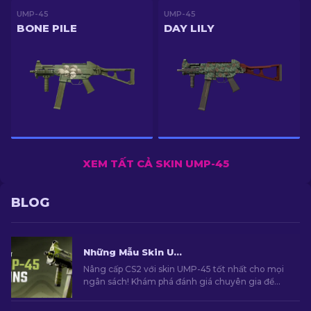
UMP-45
UMP-45
BONE PILE
DAY LILY
XEM TẤT CẢ SKIN UMP-45
BLOG
Những Mẫu Skin UMP-45 Tốt Nhất Trong CS2 [2026]
Nâng cấp CS2 với skin UMP-45 tốt nhất cho mọi
ngân sách! Khám phá đánh giá chuyên gia để
tìm sự nâng cấp hóa trang hoàn hảo cho vũ khí.