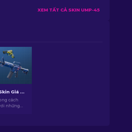
XEM TẤT CẢ SKIN UMP-45
Top Những Skin Giá Rẻ Hàng Đầu Trong CS2 [2026]
ong cách
với những
ới chất lượng
c tuyển
yên gia của