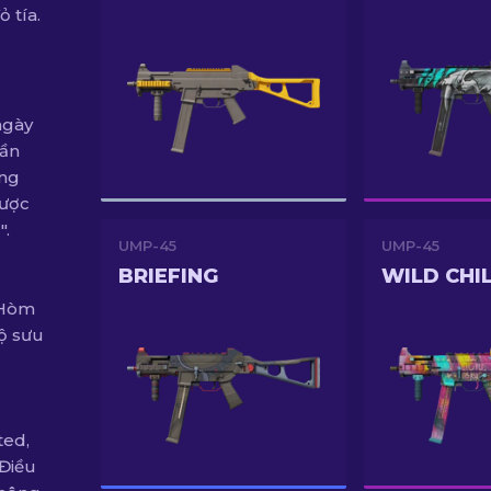
ỏ tía.
ngày
hần
ùng
được
".
UMP-45
UMP-45
BRIEFING
WILD CHI
 Hòm
ộ sưu
ted,
 Điều