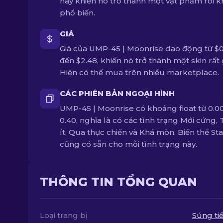
này khiến nó trở thành một vật phẩm rơi 
phổ biến.
GIÁ
Giá của UMP-45 | Moonrise dao động từ $0
đến $2.48, khiến nó trở thành một skin rất g
Hiện có thể mua trên nhiều marketplace.
CÁC PHIÊN BẢN NGOẠI HÌNH
UMP-45 | Moonrise có khoảng float từ 0.0
0.40, nghĩa là có các tình trạng Mới cứng, 
ít, Qua thực chiến và Khá mòn. Biến thể St
cũng có sẵn cho mỗi tình trạng này.
THÔNG TIN TỔNG QUAN
Loại trang bị
Súng tiể