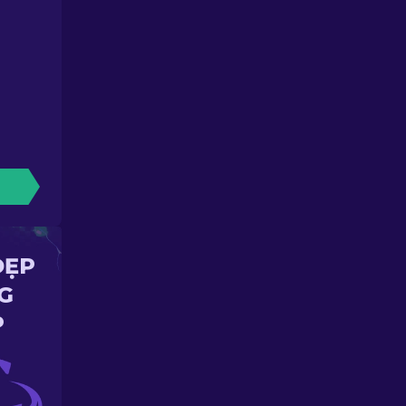
ĐẸP
G
P