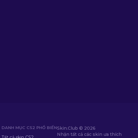
DANH MỤC CS2 PHỔ BIẾN
Skin.Club ©
2026
Nhận tất cả các skin ưa thích
Tất cả skin CS2