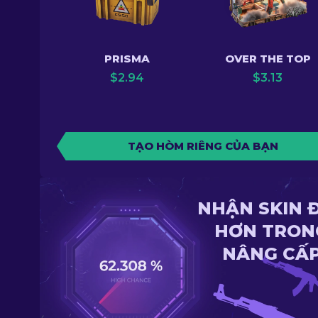
PRISMA
OVER THE TOP
$
2.94
$
3.13
TẠO HÒM RIÊNG CỦA BẠN
NHẬN SKIN 
HƠN TRON
NÂNG CẤ