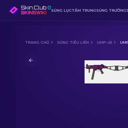
SÚNG LỤC
TẦM TRUNG
SÚNG TRƯỜNG
TRANG CHỦ
SÚNG TIỂU LIÊN
UMP-45
UMP
Media of
UMP-45 | Moonrise (FN - Mới