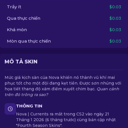
Trầy ít
$0.03
VI
Qua thực chiến
$0.03
Khá mòn
$0.03
Mòn qua thực chiến
$0.03
MÔ TẢ SKIN
Mức giá kịch sàn của Nova khiến nó thành vũ khí mai
phục tốt cho một đội đang kẹt tiền. Được sơn nhúng với
họa tiết thang độ xám điểm xuyết chim bạc.
Quan cảnh
trên đó trông ra sao?
THÔNG TIN
Nova | Currents ra mắt trong CS2 vào ngày 21
Tháng 1 2026 (6 tháng trước) cùng bản cập nhật
"Fourth Season Skins".