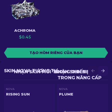
ACHROMA
$
0.45
TẠO HÒM RIÊNG CỦA BẠN
SKIN NOVA TƯƠNG TỰ
NHẬN SKIN MỚI TRONG CHIẾN ĐẤU
NHẬN SKIN ĐẸP HƠN
TRONG NÂNG CẤP
NOVA
NOVA
RISING SUN
PLUME