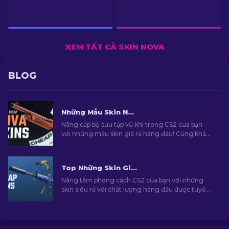
XEM TẤT CẢ SKIN NOVA
BLOG
Những Mẫu Skin Nova Tốt nhất Với Mức Giá Rẻ Trong CS2 [2026]
Nâng cấp bộ sưu tập vũ khí trong CS2 của bạn
với những mẫu skin giá rẻ hàng đầu! Cùng khám
phá những lựa chọn tốt nhất với mức giá phải
chăng nhất dành cho những ai quan tâm đến
phong cách của mình!
Top Những Skin Giá Rẻ Hàng Đầu Trong CS2 [2026]
Nâng tầm phong cách CS2 của bạn với những
skin siêu rẻ với chất lượng hàng đầu được tuyển
chọn bởi chuyên gia của chúng tôi!