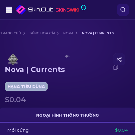
Súng lục
TRANG CHỦ
SÚNG HOA CẢI
NOVA
NOVA | CURRENTS
Tầm trung
Media of
Nova | Currents
Súng trường
Nova | Currents
Súng trường Bắn tỉa
Dao
HẠNG TIÊU DÙNG
$0.04
Găng tay
Hòm
NGOẠI HÌNH THÔNG THƯỜNG
Mới cứng
Khác
$0.04