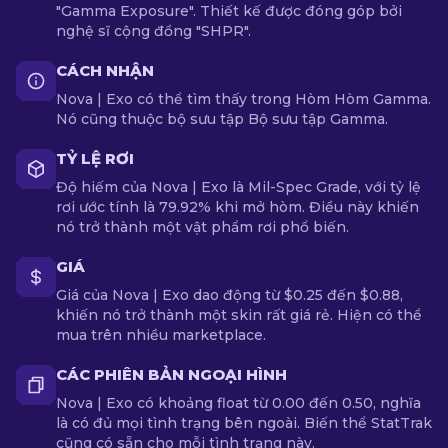
"Gamma Exposure". Thiết kế được đóng góp bởi
nghệ sĩ cộng đồng "SHPR".
CÁCH NHẬN
Nova | Exo có thể tìm thấy trong Hòm Hòm Gamma.
Nó cũng thuộc bộ sưu tập Bộ sưu tập Gamma.
TỶ LỆ RƠI
Độ hiếm của Nova | Exo là Mil-Spec Grade, với tỷ lệ
rơi ước tính là 79.92% khi mở hòm. Điều này khiến
nó trở thành một vật phẩm rơi phổ biến.
GIÁ
Giá của Nova | Exo dao động từ $0.25 đến $0.88,
khiến nó trở thành một skin rất giá rẻ. Hiện có thể
mua trên nhiều marketplace.
CÁC PHIÊN BẢN NGOẠI HÌNH
Nova | Exo có khoảng float từ 0.00 đến 0.50, nghĩa
là có đủ mọi tình trạng bên ngoài. Biến thể StatTrak
cũng có sẵn cho mỗi tình trạng này.