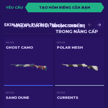
YÊU CẦU
TẠO HÒM RIÊNG CỦA BẠN
SKIN NOVA TƯƠNG TỰ
NHẬN SKIN MỚI TRONG CHIẾN ĐẤU
NHẬN SKIN ĐẸP HƠN
TRONG NÂNG CẤP
NOVA
NOVA
GHOST CAMO
POLAR MESH
NOVA
NOVA
SAND DUNE
CURRENTS