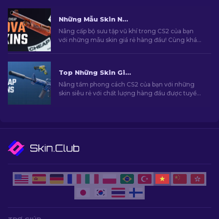
Những Mẫu Skin Nova Tốt nhất Với Mức Giá Rẻ Trong CS2 [2026]
Nâng cấp bộ sưu tập vũ khí trong CS2 của bạn
với những mẫu skin giá rẻ hàng đầu! Cùng khám
phá những lựa chọn tốt nhất với mức giá phải
chăng nhất dành cho những ai quan tâm đến
phong cách của mình!
Top Những Skin Giá Rẻ Hàng Đầu Trong CS2 [2026]
Nâng tầm phong cách CS2 của bạn với những
skin siêu rẻ với chất lượng hàng đầu được tuyển
chọn bởi chuyên gia của chúng tôi!