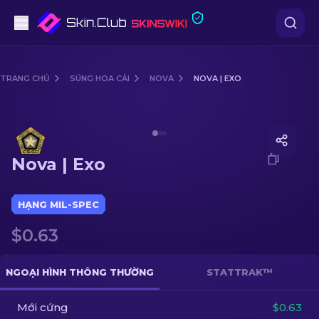
Súng lục
TRANG CHỦ
SÚNG HOA CẢI
NOVA
NOVA | EXO
Tầm trung
Media of
Nova | Exo
Súng trường
Nova | Exo
Súng trường Bắn tỉa
Dao
HẠNG MIL-SPEC
$0.63
Găng tay
Hòm
NGOẠI HÌNH THÔNG THƯỜNG
STATTRAK™
Mới cứng
Khác
$0.63