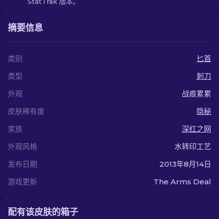
StatTrak 版本。
摘要信息
类别
匕首
类型
刺刀
外观
战痕累累
皮肤稀有度
隐秘
家族
深红之网
外观风格
水转印工艺
发布日期
2013年8月14日
游戏更新
The Arms Deal
配有该皮肤的箱子