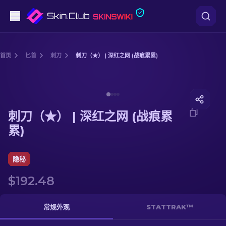
手枪
首页
匕首
刺刀
刺刀（★） | 深红之网 (战痕累累)
中档
Media of
刺刀（★） | 深红之网 (战痕累累)
步枪
刺刀（★） | 深红之网 (战痕累
狙击步枪
累)
匕首
隐秘
手套
$192.48
武器箱
常规外观
STATTRAK™
其他