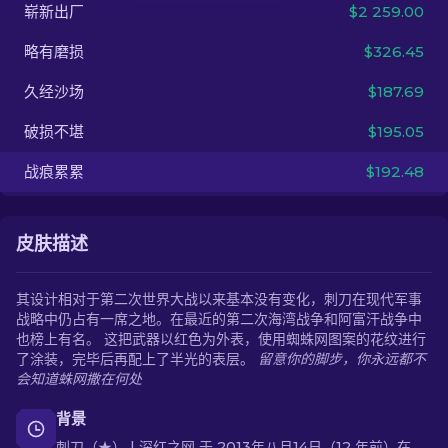
崭新出厂
$2 259.00
ZH-CN
略有磨损
$326.45
久经沙场
$187.69
破损不堪
$195.05
战痕累累
$192.48
皮肤描述
其设计相对于第二次世界大战以来基本没有变化，刺刀在现代军事
战略中仍占有一席之地。在最近的第二次海湾战争和阿富汗战争中
也榜上有名。 这把武器以红色为外表，使用蜘蛛网图案的花纹进行
了涂装，完毕后再配上了半光的表层。
留意你的脚步，你永远都不
会知道蛛网撒在何处
背景
刺刀（★） | 深红之网 于 2013年八月14日（12 年前）在