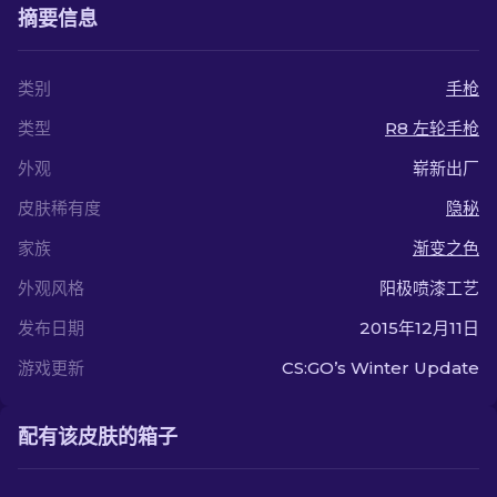
摘要信息
类别
手枪
类型
R8 左轮手枪
外观
崭新出厂
皮肤稀有度
隐秘
家族
渐变之色
外观风格
阳极喷漆工艺
发布日期
2015年12月11日
游戏更新
CS:GO’s Winter Update
配有该皮肤的箱子