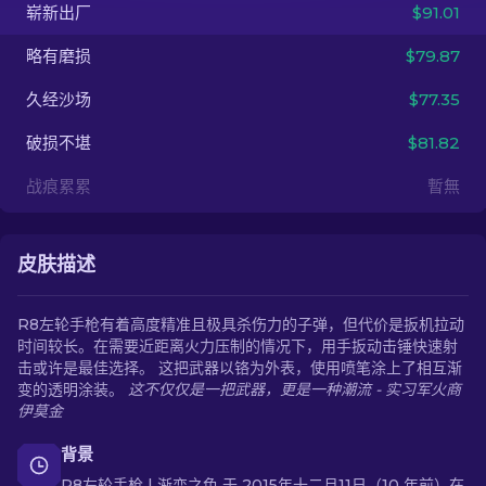
崭新出厂
$91.01
ZH-CN
略有磨损
$79.87
久经沙场
$77.35
破损不堪
$81.82
战痕累累
暫無
皮肤描述
R8左轮手枪有着高度精准且极具杀伤力的子弹，但代价是扳机拉动
时间较长。在需要近距离火力压制的情况下，用手扳动击锤快速射
击或许是最佳选择。 这把武器以铬为外表，使用喷笔涂上了相互渐
变的透明涂装。
这不仅仅是一把武器，更是一种潮流 - 实习军火商
伊莫金
背景
R8左轮手枪 | 渐变之色 于 2015年十二月11日（10 年前）在