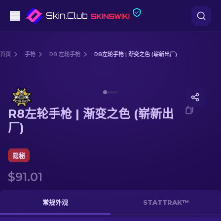
手枪
首页
手枪
R8 左轮手枪
R8左轮手枪 | 渐变之色 (崭新出厂)
中档
Media of
R8左轮手枪 | 渐变之色 (崭新出厂)
步枪
R8左轮手枪 | 渐变之色 (崭新出
狙击步枪
厂)
匕首
隐秘
手套
$91.01
武器箱
常规外观
STATTRAK™
其他