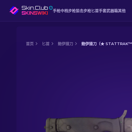
手枪
中档
步枪
狙击步枪
匕首
手套
武器箱
其他
首页
匕首
鲍伊猎刀
鲍伊猎刀（★ STATTRAK™
Media of
鲍伊猎刀（★ StatTrak™） |