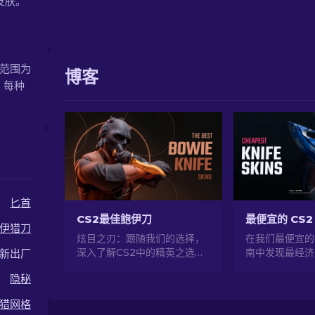
的皮肤。
值范围为
博客
 每种
匕首
CS2最佳鲍伊刀
最便宜的 CS2 
伊猎刀
炫目之刃：跟随我们的选择，
在我们最便宜的 
深入了解CS2中的精英之选
南中发现最经济
新出厂
——最佳鲍伊刀皮肤。用风格
并在不花太多钱
隐秘
与致命的精准升级武器库！
您的游戏风格！
猎网格