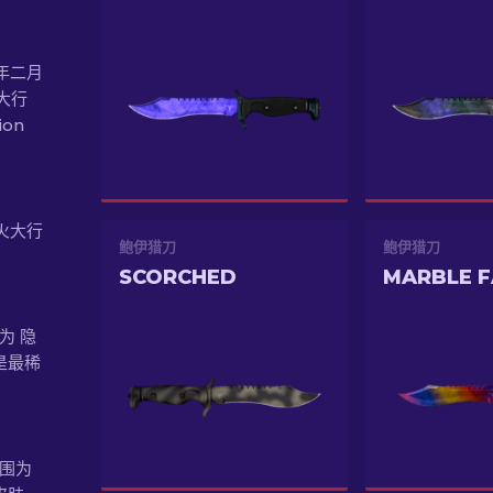
6年二月
火大行
on
野火大行
鲍伊猎刀
鲍伊猎刀
SCORCHED
MARBLE 
为 隐
是最稀
范围为