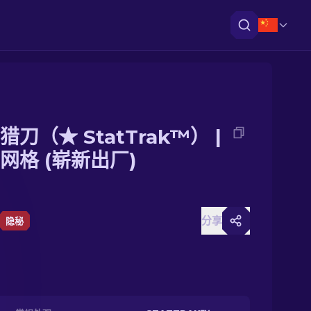
猎刀（★ StatTrak™） |
网格 (崭新出厂)
分享
隐秘