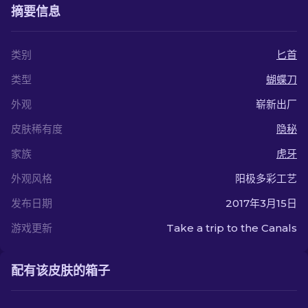
摘要信息
类别
匕首
类型
蝴蝶刀
外观
崭新出厂
皮肤稀有度
隐秘
家族
虎牙
外观风格
阳极多彩工艺
发布日期
2017年3月15日
游戏更新
Take a trip to the Canals
配有该皮肤的箱子