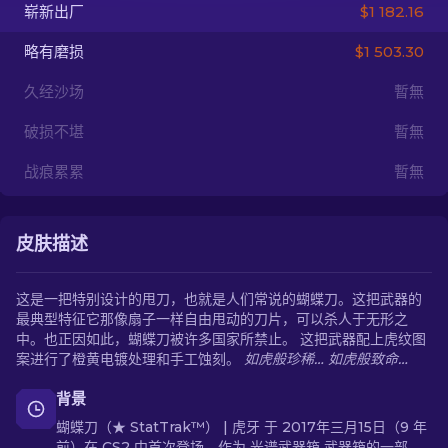
崭新出厂
$1 182.16
ZH-CN
略有磨损
$1 503.30
久经沙场
暫無
破损不堪
暫無
战痕累累
暫無
皮肤描述
这是一把特别设计的甩刀，也就是人们常说的蝴蝶刀。这把武器的
最典型特征它那像扇子一样自由甩动的刀片，可以杀人于无形之
中。也正因如此，蝴蝶刀被许多国家所禁止。 这把武器配上虎纹图
案进行了橙黄电镀处理和手工蚀刻。
如虎般珍稀… 如虎般致命…
背景
蝴蝶刀（★ StatTrak™） | 虎牙 于 2017年三月15日（9 年
前）在 CS2 中首次登场，作为 光谱武器箱 武器箱的一部