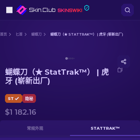
手枪
首页
匕首
蝴蝶刀
蝴蝶刀（★ STATTRAK™） | 虎牙 (崭新出厂)
中档
Media of
蝴蝶刀（★ StatTrak™） | 虎牙 (崭新出厂)
步枪
蝴蝶刀（★ StatTrak™） | 虎
狙击步枪
牙 (崭新出厂)
匕首
ST
隐秘
手套
$1 182.16
武器箱
常规外观
STATTRAK™
其他