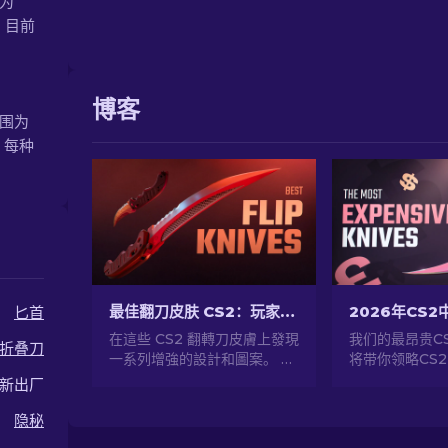
围为
肤。目前
博客
范围为
 每种
最佳翻刀皮肤 CS2：玩家选择 [2026]
匕首
在這些 CS2 翻轉刀皮膚上發現
我们的最昂贵C
折叠刀
一系列增強的設計和圖案。 了
将带你领略CS
解我們為您選擇的7個最佳選
发现珍贵罕见的
新出厂
項。
惊人的价格。
隐秘