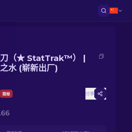
刀（★ StatTrak™） |
之水 (崭新出厂)
分享
隐秘
.66