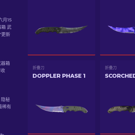
六月15
器箱 武
"更新
武器箱
折叠刀
折叠刀
何收
DOPPLER PHASE 1
SCORCHE
 隐秘
最稀有