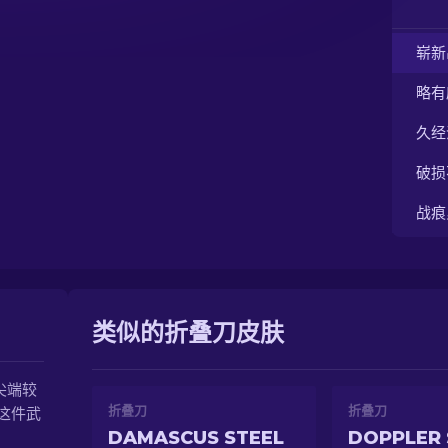
崭新
略有
久经
破损
战痕
类似的折叠刀皮肤
尖端较
折叠刀
折叠刀
这件武
DAMASCUS STEEL