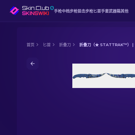
手枪
中档
步枪
狙击步枪
匕首
手套
武器箱
其他
首页
匕首
折叠刀
折叠刀（★ STATTRAK™） |
Media of
折叠刀（★ StatTrak™） | 澄