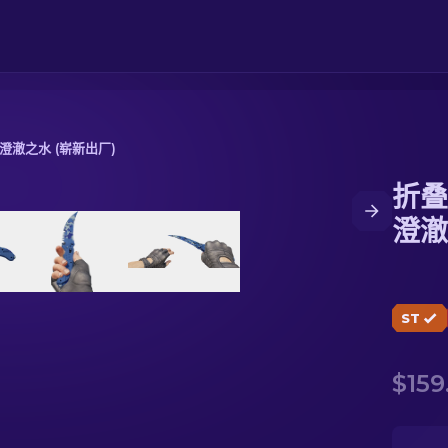
 澄澈之水 (崭新出厂)
折叠
澈之水 (崭新出厂)
澄澈
ST
$159