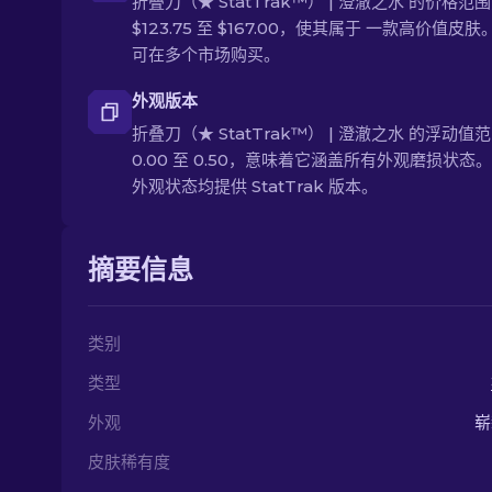
折叠刀（★ StatTrak™） | 澄澈之水 的价格范
$123.75 至 $167.00，使其属于 一款高价值皮
可在多个市场购买。
外观版本
折叠刀（★ StatTrak™） | 澄澈之水 的浮动值
0.00 至 0.50，意味着它涵盖所有外观磨损状态。
外观状态均提供 StatTrak 版本。
摘要信息
类别
类型
外观
崭
皮肤稀有度