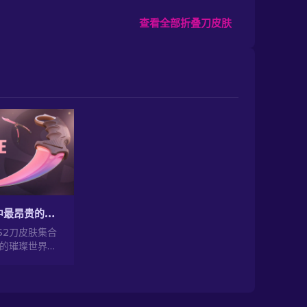
查看全部折叠刀皮肤
2026年CS2中最昂贵的刀具！
S2刀皮肤集合
2的璀璨世界！
刀具，了解其