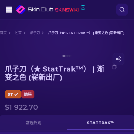
手枪
首页
匕首
爪子刀
爪子刀（★ STATTRAK™） | 渐变之色 (崭新出厂)
中档
Media of
爪子刀（★ StatTrak™） | 渐变之色 (崭新出厂)
步枪
爪子刀（★ StatTrak™） | 渐
狙击步枪
变之色 (崭新出厂)
匕首
ST
隐秘
手套
$1 922.70
武器箱
常规外观
STATTRAK™
其他