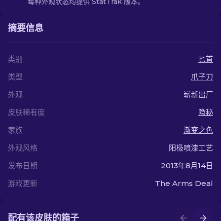
每种外观状态均提供 StatTrak 版本。
摘要信息
类别
匕首
类型
爪子刀
外观
崭新出厂
皮肤稀有度
隐秘
家族
渐变之色
外观风格
阳极喷漆工艺
发布日期
2013年8月14日
游戏更新
The Arms Deal
配有该皮肤的箱子