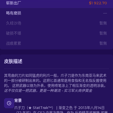
崭新出厂
$1 922.70
ZH-CN
略有磨损
—
久经沙场
暫無
破损不堪
暫無
战痕累累
暫無
皮肤描述
其弯曲的刀片如同猛虎的利爪一般，爪子刀是作为东南亚马来武术
的一部分被研制出来的。这把匕首通常是用食指和无名指反握使用
的。 这把武器以铬为外表，使用喷笔涂上了相互渐变的透明涂装。
这不仅仅是一把武器，更是一种潮流 - 实习军火商伊莫金
背景
爪子刀（★ StatTrak™） | 渐变之色 于 2013年八月14日
（12 年前）在 CS2 中首次登场，作为 反恐精英武器箱 武器