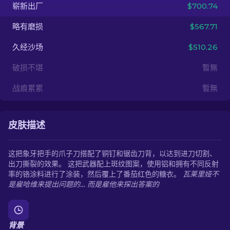
崭新出厂
$700.74
ZH-CN
略有磨损
$567.71
久经沙场
$510.26
破损不堪
暫無
战痕累累
暫無
皮肤描述
这把象牙把手的爪子刀搭配了铜钉和锯齿刀背，以达到进刀切割、
出刀撕裂的效果。 这把武器配上斑纹图案，使用铝和拥有不同反射
率的铬涂料进行了涂装，然后覆上了番茄红色的糖衣。
瓦莱里娅不
是雇哈维来提出问题的… 而是雇他来探出答案的
背景