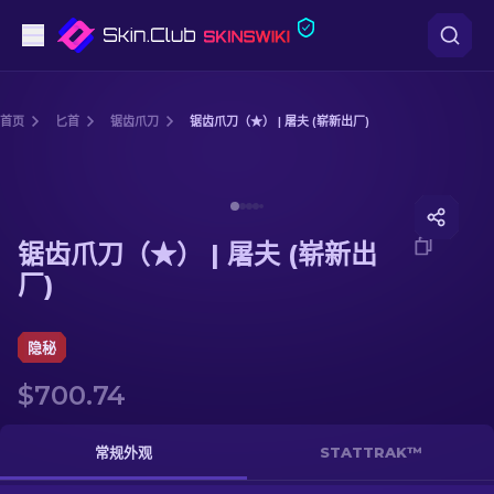
手枪
首页
匕首
锯齿爪刀
锯齿爪刀（★） | 屠夫 (崭新出厂)
中档
Media of
锯齿爪刀（★） | 屠夫 (崭新出厂)
步枪
锯齿爪刀（★） | 屠夫 (崭新出
狙击步枪
厂)
匕首
隐秘
手套
$700.74
武器箱
常规外观
STATTRAK™
其他