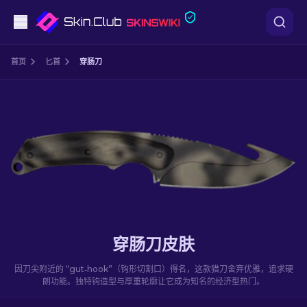
手枪
首页
匕首
穿肠刀
中档
步枪
狙击步枪
匕首
手套
穿肠刀皮肤
武器箱
因刀尖附近的 “gut‑hook”（钩形切割口）得名，这款猎刀舍弃优雅，追求硬
朗功能。独特钩造型与厚重轮廓让它成为知名的经济型热门。
其他