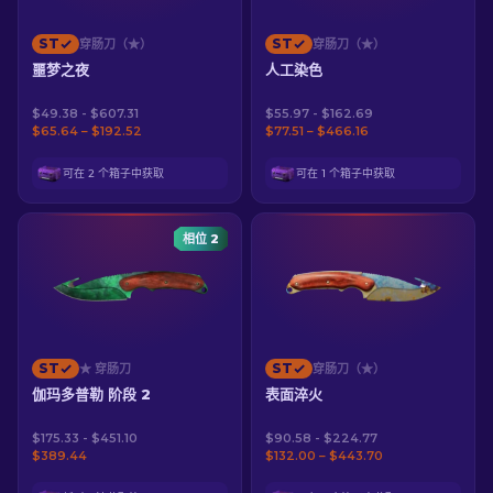
ST
ST
穿肠刀（★）
穿肠刀（★）
噩梦之夜
人工染色
$49.38 - $607.31
$55.97 - $162.69
$65.64 – $192.52
$77.51 – $466.16
可在 2 个箱子中获取
可在 1 个箱子中获取
相位 2
ST
ST
★ 穿肠刀
穿肠刀（★）
伽玛多普勒 阶段 2
表面淬火
$175.33 - $451.10
$90.58 - $224.77
$389.44
$132.00 – $443.70