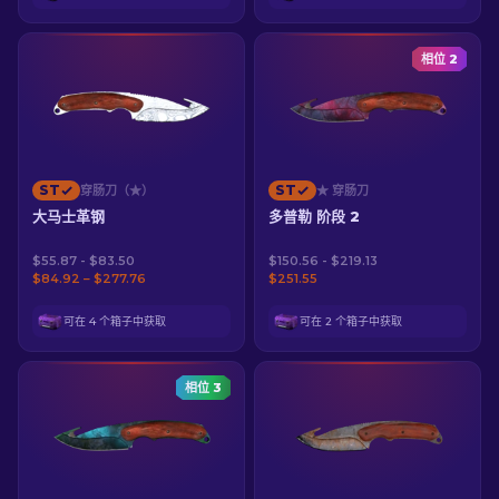
相位 2
ST
ST
穿肠刀（★）
★ 穿肠刀
大马士革钢
多普勒 阶段 2
$55.87 - $83.50
$150.56 - $219.13
$84.92 – $277.76
$251.55
可在 4 个箱子中获取
可在 2 个箱子中获取
相位 3