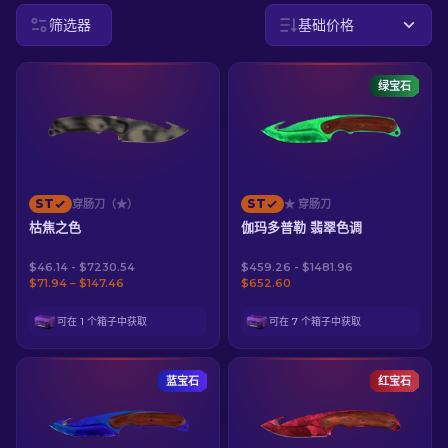
筛选器
基础价格
ZH-CN
绿宝石
ST
ST
穿肠刀（★）
★ 穿肠刀
枯焦之色
伽玛多普勒 翡翠色调
$46.14 - $7230.54
$459.26 - $1481.96
$71.94 – $147.46
$652.60
可在 1 个箱子中获取
可在 7 个箱子中获取
蓝宝石
红宝石