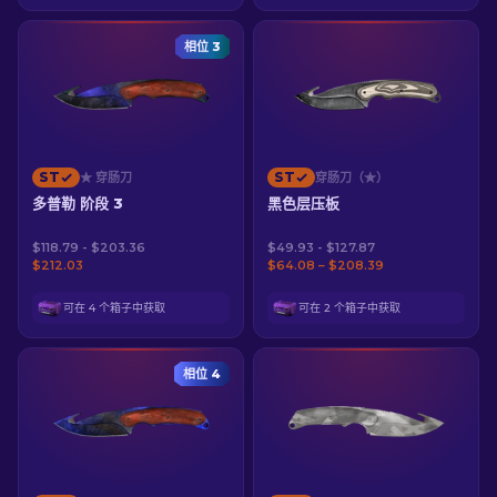
相位 3
ST
ST
★ 穿肠刀
穿肠刀（★）
多普勒 阶段 3
黑色层压板
$118.79 - $203.36
$49.93 - $127.87
$212.03
$64.08 – $208.39
可在 4 个箱子中获取
可在 2 个箱子中获取
相位 4