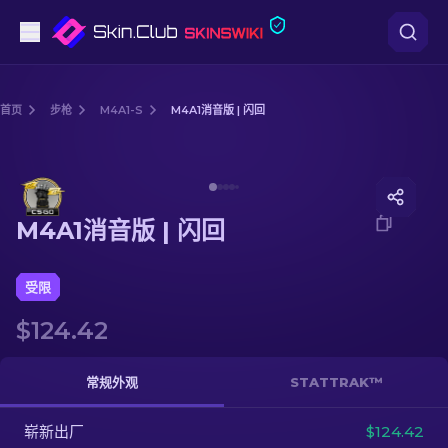
手枪
首页
步枪
M4A1-S
M4A1消音版 | 闪回
中档
Media of
M4A1消音版 | 闪回
步枪
M4A1消音版 | 闪回
狙击步枪
匕首
受限
$124.42
手套
武器箱
常规外观
STATTRAK™
崭新出厂
其他
$124.42