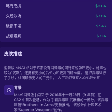
略有磨损
$8.64
ZH-CN
久经沙场
$3.84
破损不堪
$3.43
战痕累累
$3.14
皮肤描述
消音版 M4A1 相对于它那没有消音器的同行来说弹匣更小，枪声也
较为“沉默”，还拥有更小的后坐力和更高的精准度。 这把武器进行
了手绘，试图暗示男人的二元性。
为了我们所有人心中的小丑
背景
M4A1消音版 | 闪回 于 2016年十一月28日（9 年前）在
CS2 中首次登场，作为 手套武器箱 武器箱的一部分，该武器
箱随"Brothers In Arms"更新推出。 该设计由社区艺术
家"Superior Weapons"创作。