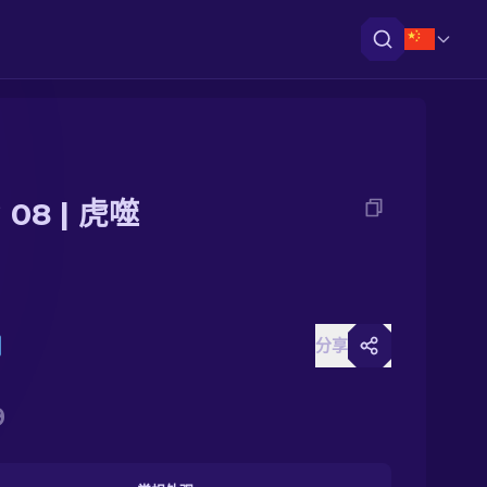
 08 | 虎噬
分享
9