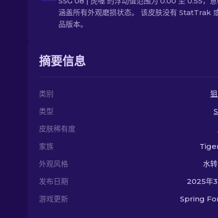
SSG 08 | 虎噬 的浮动值范围为 0.00 至 0.55
涵盖所有外观磨损状态。 该皮肤没有 StatTrak 
品版本。
摘要信息
类别
狙
类型
S
皮肤稀有度
家族
Tige
外观风格
水转
发布日期
2025年
游戏更新
Spring F