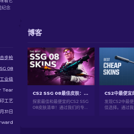
，意味着它
或纪念
博客
击步枪
SG 08
工业级
r Tear
CS2 SSG 08最佳皮肤：排名列表 [2026]
印工艺
探索最佳和最便宜的CS2 SSG
发现CS2中最
08皮肤清单！通过我们的专业
佳选择。通过我
3月31日
推荐找到适合您的狙击步枪的
经济实惠皮肤，
完美皮肤。
风格。
orward