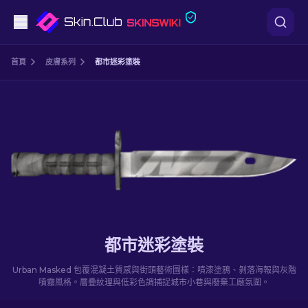
手槍
首頁
皮膚系列
都市迷彩塗裝
中階
步槍
狙擊步槍
匕首
手套
都市迷彩塗裝
武器箱
Urban Masked 包覆混凝土質感與街頭藝術圖樣：噴漆塗鴉、剝落海報與灰階
噴霧風格。層疊紋理與低彩色調捕捉城市小巷與廢棄工廠氛圍。
其他