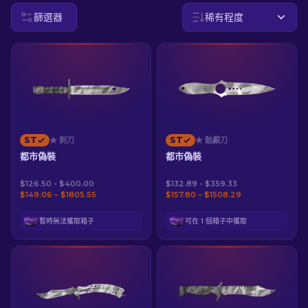
篩選器
稀有程度
ZH-TW
ST
ST
★ 刺刀
★ 骷顱刀
都市偽裝
都市偽裝
$126.50 - $400.00
$132.89 - $359.33
$149.06 – $1805.55
$157.80 – $1508.29
暫時無法獲取箱子
可在 1 個箱子中獲取