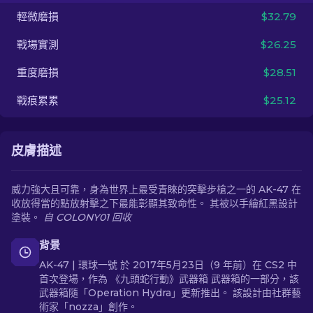
輕微磨損
$32.79
ZH-TW
戰場實測
$26.25
重度磨損
$28.51
戰痕累累
$25.12
皮膚描述
威力強大且可靠，身為世界上最受青睞的突擊步槍之一的 AK-47 在
收放得當的點放射擊之下最能彰顯其致命性。 其被以手繪紅黑設計
塗裝。
自 COLONY01 回收
背景
AK-47 | 環球一號 於 2017年5月23日（9 年前）在 CS2 中
首次登場，作為 《九頭蛇行動》武器箱 武器箱的一部分，該
武器箱隨「Operation Hydra」更新推出。 該設計由社群藝
術家「nozza」創作。