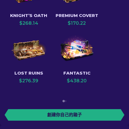
KNIGHT’S OATH
PREMIUM COVERT
$
268.14
$
170.22
LOST RUINS
FANTASTIC
$
276.39
$
438.20
創建你自己的箱子