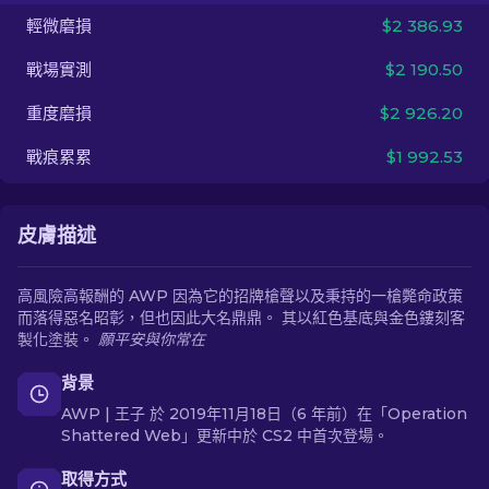
輕微磨損
$2 386.93
ZH-TW
戰場實測
$2 190.50
重度磨損
$2 926.20
戰痕累累
$1 992.53
皮膚描述
高風險高報酬的 AWP 因為它的招牌槍聲以及秉持的一槍斃命政策
而落得惡名昭彰，但也因此大名鼎鼎。 其以紅色基底與金色鏤刻客
製化塗裝。
願平安與你常在
背景
AWP | 王子 於 2019年11月18日（6 年前）在「Operation
Shattered Web」更新中於 CS2 中首次登場。
取得方式