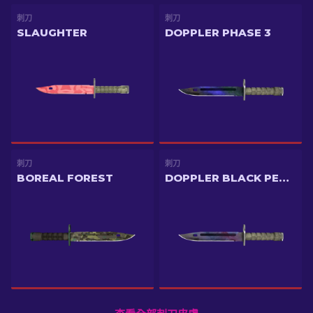
刺刀
刺刀
SLAUGHTER
DOPPLER PHASE 3
刺刀
刺刀
BOREAL FOREST
DOPPLER BLACK PEARL