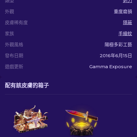
類型
刺刀
外觀
重度磨損
皮膚稀有度
隱蔽
家族
手繪紋
外觀風格
陽極多彩工藝
發布日期
2016年6月15日
遊戲更新
Gamma Exposure
配有該皮膚的箱子