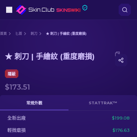
手槍
首頁
匕首
刺刀
★ 刺刀 | 手繪紋 (重度磨損)
中階
Media of
★ 刺刀 | 手繪紋 (重度磨損)
★ 刺刀 | 手繪紋 (重度磨損)
步槍
狙擊步槍
隱蔽
$173.51
匕首
手套
常規外觀
STATTRAK™
武器箱
全新出廠
$199.08
輕微磨損
$176.63
其他