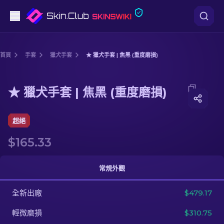
手槍
首頁
手套
獵犬手套
★ 獵犬手套 | 焦黑 (重度磨損)
中階
Media of
★ 獵犬手套 | 焦黑 (重度磨損)
★ 獵犬手套 | 焦黑 (重度磨損)
步槍
狙擊步槍
超絕
$165.33
匕首
手套
常規外觀
武器箱
全新出廠
$479.17
輕微磨損
$310.75
其他