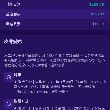
戰場實測
$269.79
ZH-TW
重度磨損
$165.33
戰痕累累
$117.10
皮膚描述
這些無指手套以金屬飾釘與《獵犬行動》標誌裝飾。 它是以軟黑皮
革精製而成。
挑戰幣是很棒，不過對於使用拳頭背面揍人時，它不
會使對方流血- 卡門卡西尼洛，營救專家
背景
★ 獵犬手套 | 焦黑 於 2016年11月28日（9 年前）在 CS2 中
首次登場，作為 手套箱 武器箱的一部分，該武器箱隨
「Brothers In Arms」更新推出。
取得方式
★ 獵犬手套 | 焦黑 可於 手套箱 或 《九頭蛇行動》武器箱 武