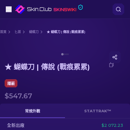
手槍
首頁
匕首
蝴蝶刀
★ 蝴蝶刀 | 傳說 (戰痕累累)
中階
Media of
★ 蝴蝶刀 | 傳說 (戰痕累累)
步槍
★ 蝴蝶刀 | 傳說 (戰痕累累)
狙擊步槍
匕首
隱蔽
$547.67
手套
武器箱
常規外觀
STATTRAK™
全新出廠
其他
$2 072.23