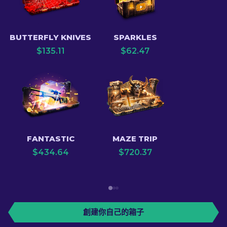
BUTTERFLY KNIVES
SPARKLES
$
135.11
$
62.47
FANTASTIC
MAZE TRIP
$
434.64
$
720.37
創建你自己的箱子