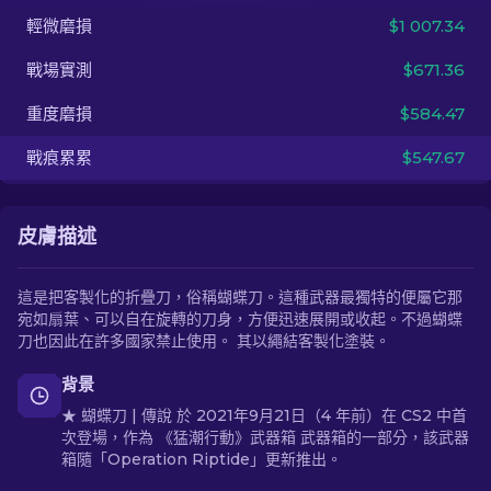
輕微磨損
$1 007.34
ZH-TW
戰場實測
$671.36
重度磨損
$584.47
戰痕累累
$547.67
皮膚描述
這是把客製化的折疊刀，俗稱蝴蝶刀。這種武器最獨特的便屬它那
宛如扇葉、可以自在旋轉的刀身，方便迅速展開或收起。不過蝴蝶
刀也因此在許多國家禁止使用。 其以繩結客製化塗裝。
背景
★ 蝴蝶刀 | 傳說 於 2021年9月21日（4 年前）在 CS2 中首
次登場，作為 《猛潮行動》武器箱 武器箱的一部分，該武器
箱隨「Operation Riptide」更新推出。