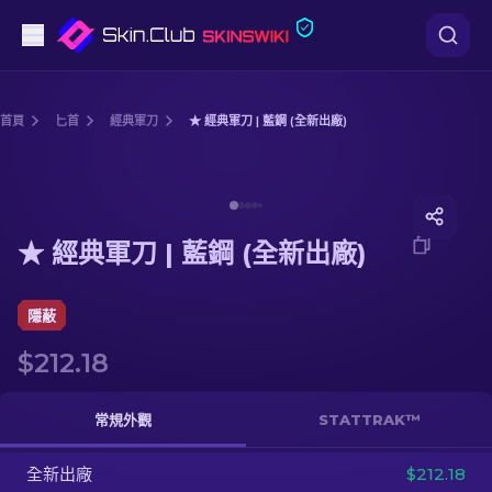
手槍
首頁
匕首
經典軍刀
★ 經典軍刀 | 藍鋼 (全新出廠)
中階
Media of
★ 經典軍刀 | 藍鋼 (全新出廠)
步槍
★ 經典軍刀 | 藍鋼 (全新出廠)
狙擊步槍
匕首
隱蔽
$212.18
手套
武器箱
常規外觀
STATTRAK™
全新出廠
其他
$212.18