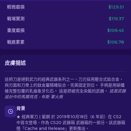
輕微磨損
$129.51
ZH-TW
戰場實測
$119.37
重度磨損
$109.45
戰痕累累
$106.78
皮膚描述
這把刀是絕對武力的經典武器系列之一，刀刃採用壓合式鈷合金，
與刃面和刀脊上的鈦金屬精確貼合，完美固定到位。 手柄是用碳纖
維完整包覆的乳齒象牙化石。 這是把被完全染藍的武器。
這是武器
設計中的馬爾貝克 - 布斯 軍火商
背景
★ 經典軍刀 | 藍鋼 於 2019年10月18日（6 年前）在 CS2
中首次登場，作為 CS20 武器箱 武器箱的一部分，該武器箱
隨「Cache and Release」更新推出。