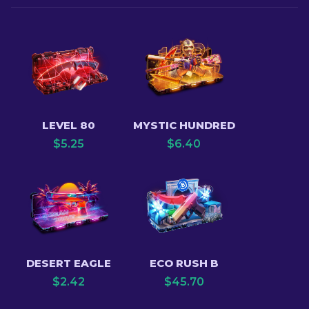
LEVEL 80
MYSTIC HUNDRED
$
5.25
$
6.40
DESERT EAGLE
ECO RUSH B
$
2.42
$
45.70