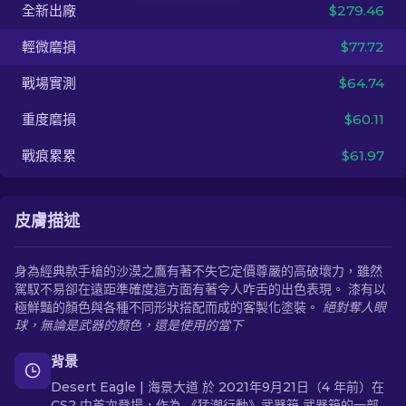
全新出廠
$279.46
ZH-TW
輕微磨損
$77.72
戰場實測
$64.74
重度磨損
$60.11
戰痕累累
$61.97
皮膚描述
身為經典款手槍的沙漠之鷹有著不失它定價尊嚴的高破壞力，雖然
駕馭不易卻在遠距準確度這方面有著令人咋舌的出色表現。 漆有以
極鮮豔的顏色與各種不同形狀搭配而成的客製化塗裝。
絕對奪人眼
球，無論是武器的顏色，還是使用的當下
背景
Desert Eagle | 海景大道 於 2021年9月21日（4 年前）在
CS2 中首次登場，作為 《猛潮行動》武器箱 武器箱的一部