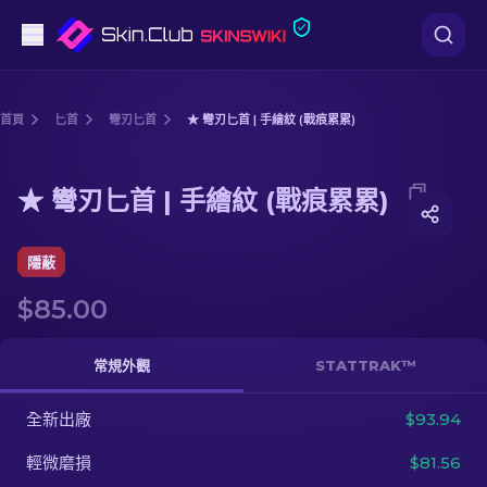
手槍
首頁
匕首
彎刃匕首
★ 彎刃匕首 | 手繪紋 (戰痕累累)
中階
Media of
★ 彎刃匕首 | 手繪紋 (戰痕累累)
★ 彎刃匕首 | 手繪紋 (戰痕累累)
步槍
狙擊步槍
隱蔽
$85.00
匕首
手套
常規外觀
STATTRAK™
武器箱
全新出廠
$93.94
輕微磨損
$81.56
其他