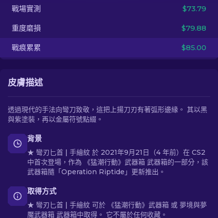
戰場實測
$73.79
ZH-TW
重度磨損
$79.88
戰痕累累
$85.00
皮膚描述
透過現代的手法向彎刀致敬，這把上揚刀刃有著弧形邊緣。 其以黑
與紫塗裝，再以金屬符號點綴。
背景
★ 彎刃匕首 | 手繪紋 於 2021年9月21日（4 年前）在 CS2
中首次登場，作為 《猛潮行動》武器箱 武器箱的一部分，該
武器箱隨「Operation Riptide」更新推出。
取得方式
★ 彎刃匕首 | 手繪紋 可於 《猛潮行動》武器箱 或 夢境與夢
魘武器箱 武器箱中取得。 它不屬於任何收藏。