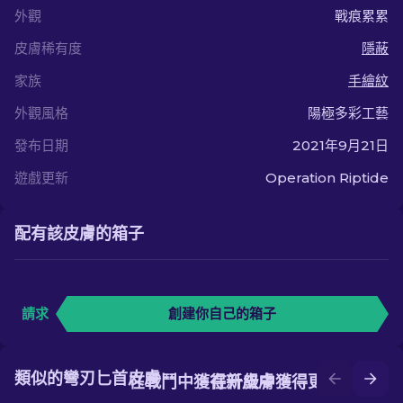
外觀
戰痕累累
皮膚稀有度
隱蔽
家族
手繪紋
外觀風格
陽極多彩工藝
發布日期
2021年9月21日
遊戲更新
Operation Riptide
配有該皮膚的箱子
請求
創建你自己的箱子
類似的彎刃匕首皮膚
在戰鬥中獲得新皮膚
在升級中獲得更好的皮膚