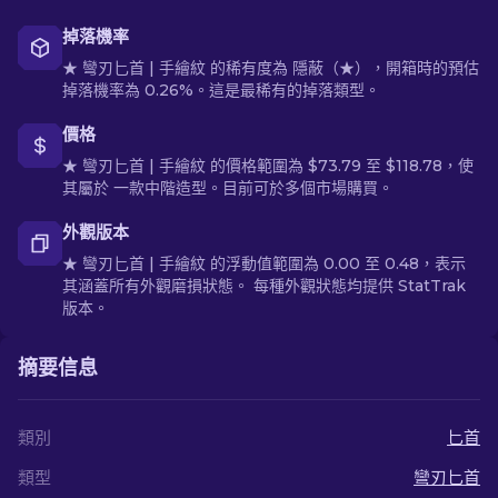
掉落機率
★ 彎刃匕首 | 手繪紋 的稀有度為 隱蔽（★），開箱時的預估
掉落機率為 0.26%。這是最稀有的掉落類型。
價格
★ 彎刃匕首 | 手繪紋 的價格範圍為 $73.79 至 $118.78，使
其屬於 一款中階造型。目前可於多個市場購買。
外觀版本
★ 彎刃匕首 | 手繪紋 的浮動值範圍為 0.00 至 0.48，表示
其涵蓋所有外觀磨損狀態。 每種外觀狀態均提供 StatTrak
版本。
摘要信息
類別
匕首
類型
彎刃匕首