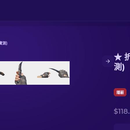
實測)
★ 
測)
隱蔽
$118