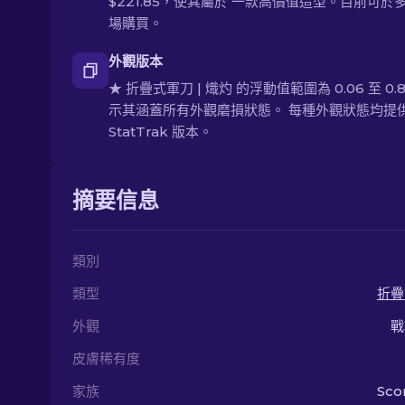
$221.85，使其屬於 一款高價值造型。目前可於
場購買。
外觀版本
★ 折疊式軍刀 | 熾灼 的浮動值範圍為 0.06 至 0.
示其涵蓋所有外觀磨損狀態。 每種外觀狀態均提
StatTrak 版本。
摘要信息
類別
類型
折疊
外觀
戰
皮膚稀有度
家族
Sco