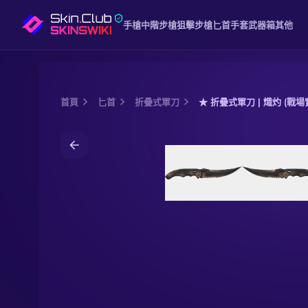
手槍
中階
步槍
狙擊步槍
匕首
手套
武器箱
其他
首頁
匕首
折疊式軍刀
★ 折疊式軍刀 | 熾灼 (戰場
Media of
★ 折疊式軍刀 | 熾灼 (戰場實測)