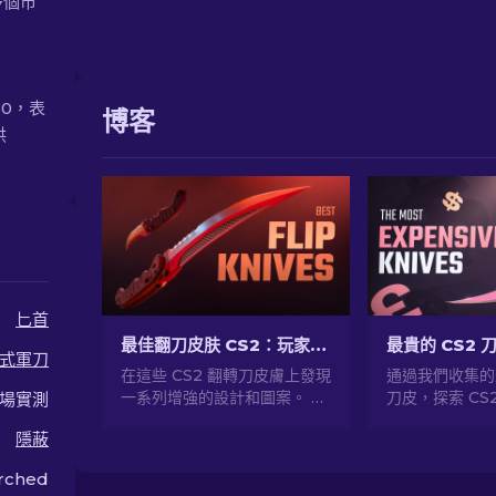
多個市
80，表
博客
供
匕首
最佳翻刀皮肤 CS2：玩家选择 [2026]
最貴的 CS2 刀
式軍刀
在這些 CS2 翻轉刀皮膚上發現
通過我們收集的
一系列增強的設計和圖案。 了
刀皮，探索 CS
場實測
解我們為您選擇的7個最佳選
揭秘價格驚人的
隱蔽
項。
rched