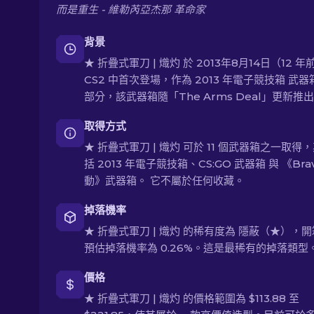
而是重生 - 維勒芮亞杰那 革命家
背景
★ 折疊式軍刀 | 熾灼 於 2013年8月14日（12 
CS2 中首次登場，作為 2013 年電子競技箱 武
部分，該武器箱隨「The Arms Deal」更新推
取得方式
★ 折疊式軍刀 | 熾灼 可於 11 個武器箱之一取得
括 2013 年電子競技箱、CS:GO 武器箱 與 《Bra
動》武器箱。 它不屬於任何收藏。
掉落機率
★ 折疊式軍刀 | 熾灼 的稀有度為 隱蔽（★），
預估掉落機率為 0.26%。這是最稀有的掉落類型
價格
★ 折疊式軍刀 | 熾灼 的價格範圍為 $113.88 至