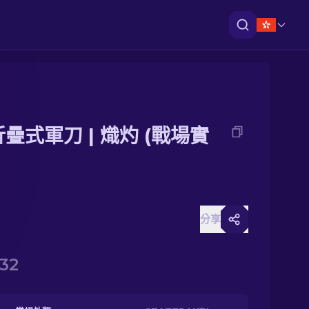
折疊式軍刀 | 熾灼 (戰場實
分享
.32