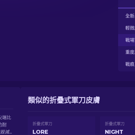
全新
輕微
戰場
重度
戰痕
類似的折疊式軍刀皮膚
尖端比
折疊式軍刀
折疊式軍刀
的耐
LORE
NIGHT
滅...