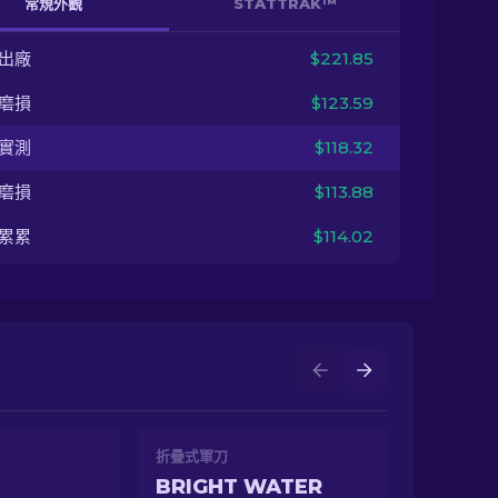
常規外觀
STATTRAK™
出廠
$221.85
磨損
$123.59
實測
$118.32
磨損
$113.88
累累
$114.02
折疊式軍刀
BRIGHT WATER