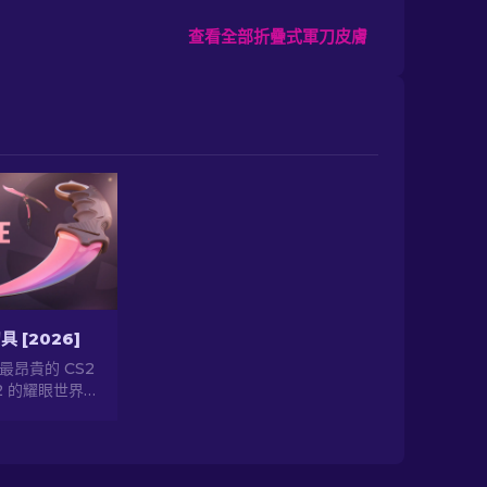
查看全部折疊式軍刀皮膚
具 [2026]
最昂貴的 CS2
2 的耀眼世界！
稀有刀具。