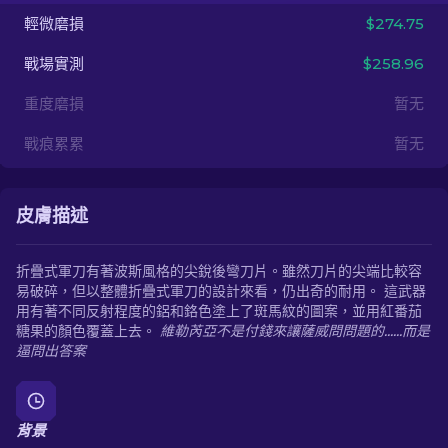
輕微磨損
$274.75
ZH-TW
戰場實測
$258.96
重度磨損
暂无
戰痕累累
暂无
皮膚描述
折疊式軍刀有著波斯風格的尖銳後彎刀片。雖然刀片的尖端比較容
易破碎，但以整體折疊式軍刀的設計來看，仍出奇的耐用。 這武器
用有著不同反射程度的鋁和鉻色塗上了斑馬紋的圖案，並用紅番茄
糖果的顏色覆蓋上去。
維勒芮亞不是付錢來讓薩威問問題的......而是
逼問出答案
背景