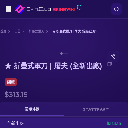
手槍
首頁
匕首
折疊式軍刀
★ 折疊式軍刀 | 屠夫 (全新出廠)
中階
Media of
★ 折疊式軍刀 | 屠夫 (全新出廠)
步槍
★ 折疊式軍刀 | 屠夫 (全新出廠)
狙擊步槍
匕首
隱蔽
$313.15
手套
武器箱
常規外觀
STATTRAK™
全新出廠
其他
$313.15