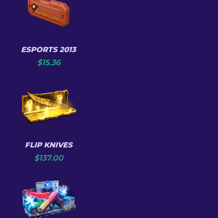
ESPORTS 2013
$
15.36
FLIP KNIVES
$
137.00