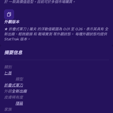
於 一款高價值造型。目前可於多個市場購買。
外觀版本
★ 折疊式軍刀 | 屠夫 的浮動值範圍為 0.01 至 0.26，表示其具有 全
新出廠、輕微磨損 和 戰場實測 等外觀狀態。 每種外觀狀態均提供
StatTrak 版本。
摘要信息
類別
匕首
類型
折疊式軍刀
外觀
全新出廠
皮膚稀有度
隱蔽
家族