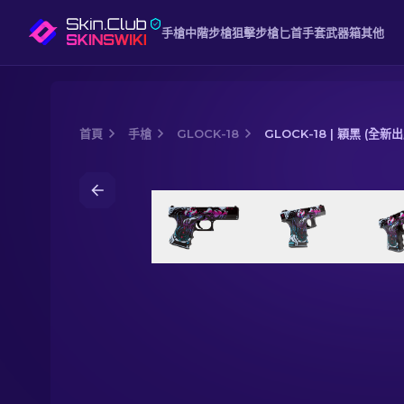
手槍
中階
步槍
狙擊步槍
匕首
手套
武器箱
其他
首頁
手槍
GLOCK-18
GLOCK-18 | 穎黑 (全新出
Media of
Glock-18 | 穎黑 (全新出廠)