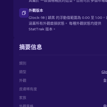
其屬於 一款價格親民的造型。目前可於多個市場
外觀版本
Glock-18 | 穎黑 的浮動值範圍為 0.00 至 1.0
涵蓋所有外觀磨損狀態。 每種外觀狀態均提供
StatTrak 版本。
摘要信息
類別
類型
Gl
外觀
全
皮膚稀有度
家族
外觀風格
自