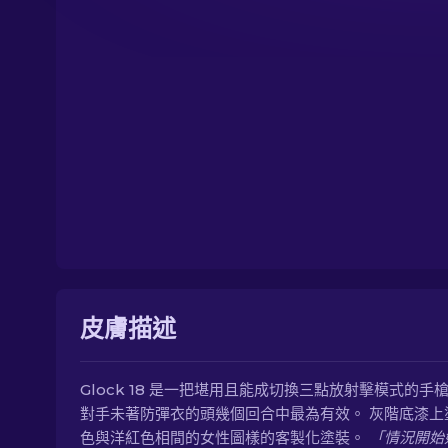
皮膚描述
Glock 18 是一把堪用且能成切換三點放射擊模式的手
對手未著防彈衣的頭幾個回合中最為有效。 灰階底漆上
色與洋紅色相間的女性圖樣的客製化塗裝。
「情況開始