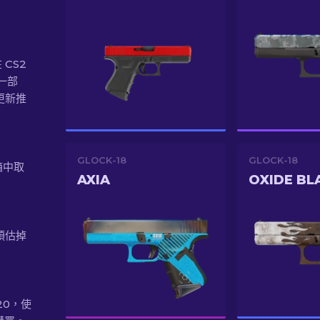
 CS2
一部
」更新推
GLOCK-18
GLOCK-18
器箱中取
AXIA
OXIDE BL
的預估掉
.20，使