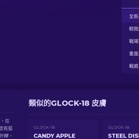
全新
輕微
戰場
重度
戰痕
類似的GLOCK-18 皮膚
槍，在
GLOCK-18
GLOCK-18
塗有藍
CANDY APPLE
STEEL DI
好轉，