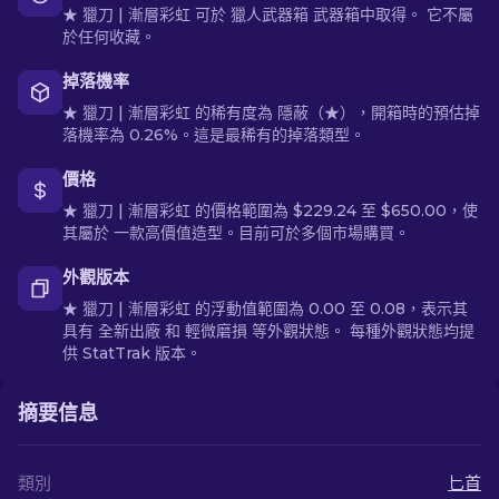
★ 獵刀 | 漸層彩虹 可於 獵人武器箱 武器箱中取得。 它不屬
於任何收藏。
掉落機率
★ 獵刀 | 漸層彩虹 的稀有度為 隱蔽（★），開箱時的預估掉
落機率為 0.26%。這是最稀有的掉落類型。
價格
★ 獵刀 | 漸層彩虹 的價格範圍為 $229.24 至 $650.00，使
其屬於 一款高價值造型。目前可於多個市場購買。
外觀版本
★ 獵刀 | 漸層彩虹 的浮動值範圍為 0.00 至 0.08，表示其
具有 全新出廠 和 輕微磨損 等外觀狀態。 每種外觀狀態均提
供 StatTrak 版本。
摘要信息
類別
匕首