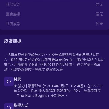
戰場實測
暂无
ZH-TW
重度磨損
暂无
戰痕累累
暂无
皮膚描述
一把專為現代戰爭設計的刀，刀身無論是戰鬥抑或他用都相當適
合。獨特的短刀式尖鋒足以刺穿最堅硬的表面。 這武器以鉻合金為
底色，用噴槍噴了個會互相調和的半透明噴漆。
這不只是一把武
器，而是對話題材 - 伊莫珍 實習軍火商
背景
★ 獵刀 | 漸層彩虹 於 2014年5月1日（12 年前）在 CS2 中
首次登場，作為 獵人武器箱 武器箱的一部分，該武器箱隨
「The Hunt Begins」更新推出。
取得方式