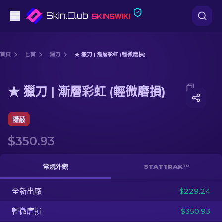
手槍
首頁
匕首
獵刀
★ 獵刀 | 漸層彩虹 (輕微磨損)
中階
Media of
★ 獵刀 | 漸層彩虹 (輕微磨損)
★ 獵刀 | 漸層彩虹 (輕微磨損)
步槍
狙擊步槍
隱蔽
$350.93
匕首
手套
常規外觀
STATTRAK™
武器箱
全新出廠
$229.24
輕微磨損
$350.93
其他