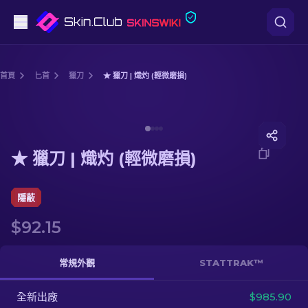
手槍
首頁
匕首
獵刀
★ 獵刀 | 熾灼 (輕微磨損)
中階
Media of
★ 獵刀 | 熾灼 (輕微磨損)
步槍
★ 獵刀 | 熾灼 (輕微磨損)
狙擊步槍
匕首
隱蔽
$92.15
手套
武器箱
常規外觀
STATTRAK™
全新出廠
其他
$985.90