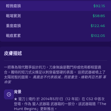
輕微磨損
$92.15
ZH-TW
戰場實測
$58.85
重度磨損
$122.46
戰痕累累
$102.05
皮膚描述
一把專為現代戰爭設計的刀，刀身無論是戰鬥抑或他用都相當適
合。獨特的短刀式尖鋒足以刺穿最堅硬的表面。 這把武器被噴上了
太陽斑駁的圖案。
鳳凰並不代表毀滅... 而是重生 - 維勒芮亞杰那 革
命家
背景
★ 獵刀 | 熾灼 於 2014年5月1日（12 年前）在 CS2 中首次
登場，作為 獵人武器箱 武器箱的一部分，該武器箱隨「The
Hunt Begins」更新推出。